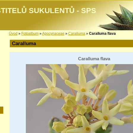
TITELŮ SUKULENTŮ - SPS
Úvod
»
Fotoalbum
»
Apocynaceae
»
Caralluma
»
Caralluma flava
Caralluma
Caralluma flava