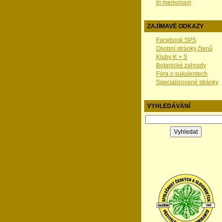
In memoriam
ZAJÍMAVÉ ODKAZY
Facebook SPS
Osobní stránky členů
Kluby K + S
Botanické zahrady
Fóra o sukulentech
Specializované stránky
VYHLEDÁVÁNÍ