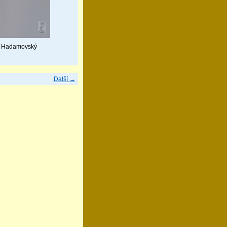
J. Hadamovský
Další →