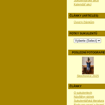
Sukulentářské akce
Kalendář akcí
ČLÁNKY (ARTICLES)
Úvod k článkům
FOTKY SUKULENTŮ
POSLEDNÍ FOTOGRAFI
Skochovice 2025
ČLÁNKY
O sukulentech
Návštěvy sbírek
Sukulentářská literatura
Rady pro psaní a focení