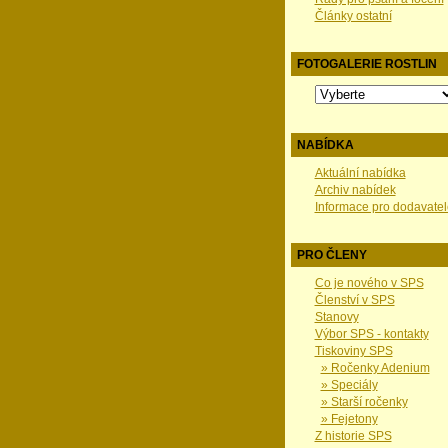
Články ostatní
FOTOGALERIE ROSTLIN
NABÍDKA
Aktuální nabídka
Archiv nabídek
Informace pro dodavatel
PRO ČLENY
Co je nového v SPS
Členství v SPS
Stanovy
Výbor SPS - kontakty
Tiskoviny SPS
» Ročenky Adenium
» Speciály
» Starší ročenky
» Fejetony
Z historie SPS