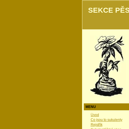
SEKCE PĚS
MENU
Úvod
Co jsou to sukulenty
Rejstřík