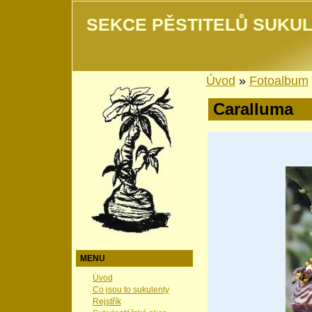
SEKCE PĚSTITELŮ SUKUL
Úvod
»
Fotoalbum
Caralluma
MENU
Úvod
Co jsou to sukulenty
Rejstřík