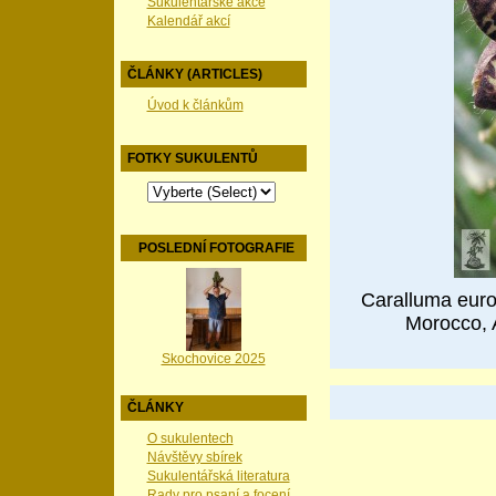
Sukulentářské akce
Kalendář akcí
ČLÁNKY (ARTICLES)
Úvod k článkům
FOTKY SUKULENTŮ
POSLEDNÍ FOTOGRAFIE
Caralluma euro
Morocco, A
Skochovice 2025
ČLÁNKY
O sukulentech
Návštěvy sbírek
Sukulentářská literatura
Rady pro psaní a focení