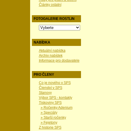
Články ostatní
FOTOGALERIE ROSTLIN
NABÍDKA
Aktuální nabídka
Archiv nabídek
Informace pro dodavatele
PRO ČLENY
Co je nového v SPS
Členství v SPS
Stanovy
Výbor SPS - kontakty
Tiskoviny SPS
» Ročenky Adenium
» Speciály
» Starší ročenky
» Fejetony
Z historie SPS