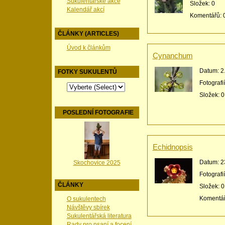
Sukulentářské akce
Složek:
0
Kalendář akcí
Komentářů:
ČLÁNKY (ARTICLES)
Úvod k článkům
Cynanchum
Datum:
2
FOTKY SUKULENTŮ
Fotografi
Složek:
0
POSLEDNÍ FOTOGRAFIE
Echidnopsis
Datum:
2
Skochovice 2025
Fotografi
ČLÁNKY
Složek:
0
Komentá
O sukulentech
Návštěvy sbírek
Sukulentářská literatura
Rady pro psaní a focení