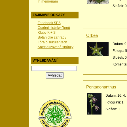
In memoriam
Složek:
0
ZAJÍMAVÉ ODKAZY
Facebook SPS
Osobní stránky členů
Kluby K + S
Orbea
Botanické zahrady
Fóra o sukulentech
Datum:
9
Specializované stránky
Fotografi
Složek:
0
VYHLEDÁVÁNÍ
Komentá
Pentagonanthus
Datum:
16. 4.
Fotografií:
1
Složek:
0