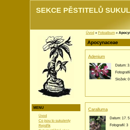
SEKCE PĚSTITELŮ SUKUL
Úvod
»
Fotoalbum
»
Apocy
Apocynaceae
Adenium
Datum:
3
Fotografi
Složek:
0
MENU
Caralluma
Úvod
Datum:
17. 5
Co jsou to sukulenty
Fotografií:
3
Rejstřík