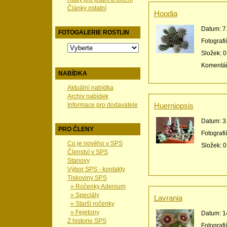
Články ostatní
Hoodia
Datum:
7
FOTOGALERIE ROSTLIN
Fotografi
Složek:
0
Komentá
NABÍDKA
Aktuální nabídka
Archiv nabídek
Informace pro dodavatele
Huerniopsis
Datum:
3
PRO ČLENY
Fotografi
Co je nového v SPS
Složek:
0
Členství v SPS
Stanovy
Výbor SPS - kontakty
Tiskoviny SPS
» Ročenky Adenium
» Speciály
Lavrania
» Starší ročenky
» Fejetony
Datum:
1
Z historie SPS
Fotografi