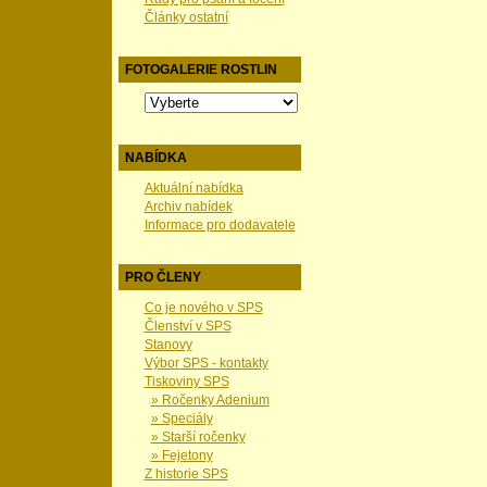
Články ostatní
FOTOGALERIE ROSTLIN
NABÍDKA
Aktuální nabídka
Archiv nabídek
Informace pro dodavatele
PRO ČLENY
Co je nového v SPS
Členství v SPS
Stanovy
Výbor SPS - kontakty
Tiskoviny SPS
» Ročenky Adenium
» Speciály
» Starší ročenky
» Fejetony
Z historie SPS