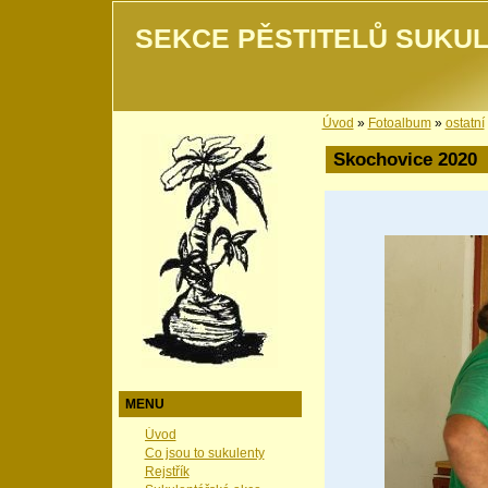
SEKCE PĚSTITELŮ SUKUL
Úvod
»
Fotoalbum
»
ostatní
Skochovice 2020
MENU
Úvod
Co jsou to sukulenty
Rejstřík