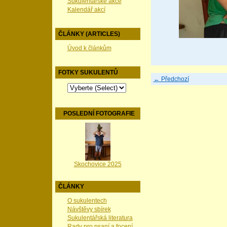
Sukulentářské akce
Kalendář akcí
ČLÁNKY (ARTICLES)
Úvod k článkům
FOTKY SUKULENTŮ
← Předchozí
POSLEDNÍ FOTOGRAFIE
Skochovice 2025
ČLÁNKY
O sukulentech
Návštěvy sbírek
Sukulentářská literatura
Rady pro psaní a focení