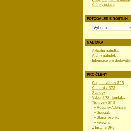
Články ostatní
FOTOGALERIE ROSTLIN
NABÍDKA
Aktuální nabídka
Archiv nabídek
Informace pro dodavatel
PRO ČLENY
Co je nového v SPS
Členství v SPS
Stanovy
Výbor SPS - kontakty
Tiskoviny SPS
» Ročenky Adenium
» Speciály
» Starší ročenky
» Fejetony
Z historie SPS