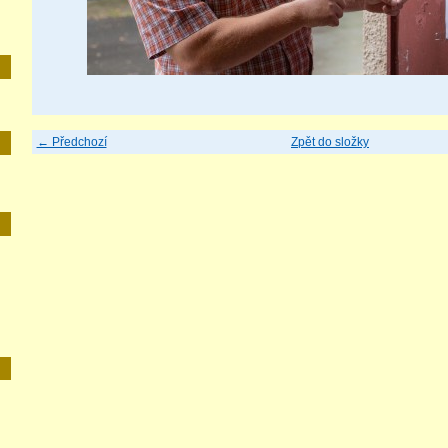
← Předchozí
Zpět do složky
E