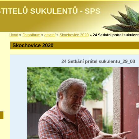
TITELŮ SUKULENTŮ - SPS
Úvod
»
Fotoalbum
»
ostatní
»
Skochovice 2020
»
24 Setkání prátel sukulen
Skochovice 2020
24 Setkání prátel sukulentu_29_08