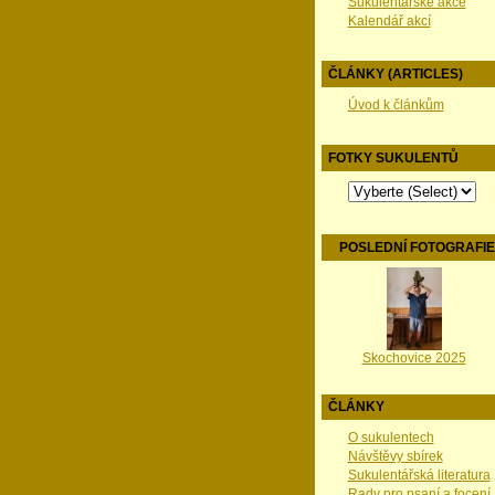
Sukulentářské akce
Kalendář akcí
ČLÁNKY (ARTICLES)
Úvod k článkům
FOTKY SUKULENTŮ
POSLEDNÍ FOTOGRAFI
Skochovice 2025
ČLÁNKY
O sukulentech
Návštěvy sbírek
Sukulentářská literatura
Rady pro psaní a focení