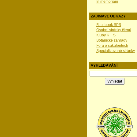
In memoriam
ZAJÍMAVÉ ODKAZY
Facebook SPS
Osobní stránky členů
Kluby K + S
Botanické zahrady
Fóra o sukulentech
Specializované stránky
VYHLEDÁVÁNÍ