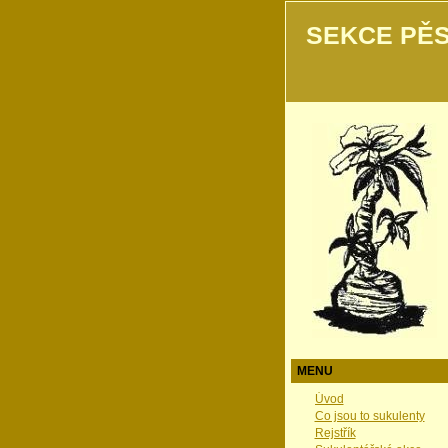
SEKCE PĚS
MENU
Úvod
Co jsou to sukulenty
Rejstřík