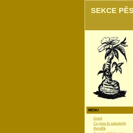
SEKCE PĚS
MENU
Úvod
Co jsou to sukulenty
Rejstřík