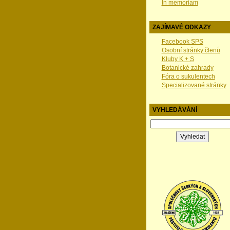
In memoriam
ZAJÍMAVÉ ODKAZY
Facebook SPS
Osobní stránky členů
Kluby K + S
Botanické zahrady
Fóra o sukulentech
Specializované stránky
VYHLEDÁVÁNÍ