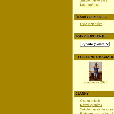
Sukulentářské akce
Kalendář akcí
ČLÁNKY (ARTICLES)
Úvod k článkům
FOTKY SUKULENTŮ
POSLEDNÍ FOTOGRAFI
Skochovice 2025
ČLÁNKY
O sukulentech
Návštěvy sbírek
Sukulentářská literatura
Rady pro psaní a focení