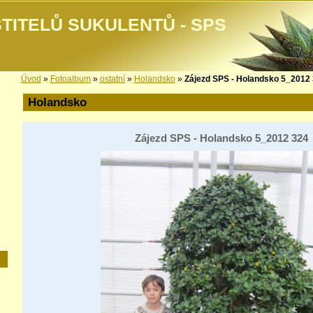
TITELŮ SUKULENTŮ - SPS
Úvod
»
Fotoalbum
»
ostatní
»
Holandsko
»
Zájezd SPS - Holandsko 5_2012
Holandsko
Zájezd SPS - Holandsko 5_2012 324