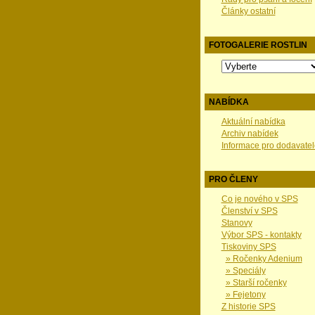
Články ostatní
FOTOGALERIE ROSTLIN
NABÍDKA
Aktuální nabídka
Archiv nabídek
Informace pro dodavatel
PRO ČLENY
Co je nového v SPS
Členství v SPS
Stanovy
Výbor SPS - kontakty
Tiskoviny SPS
» Ročenky Adenium
» Speciály
» Starší ročenky
» Fejetony
Z historie SPS