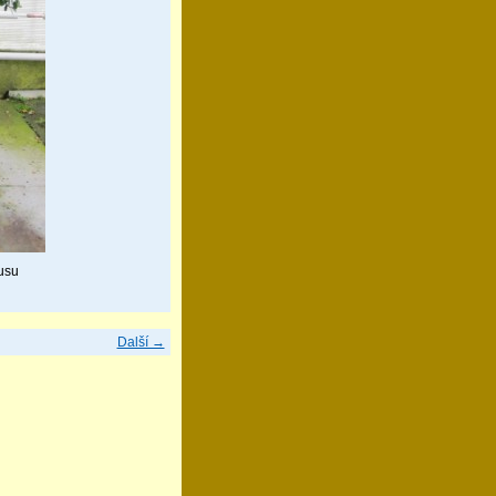
kusu
Další →