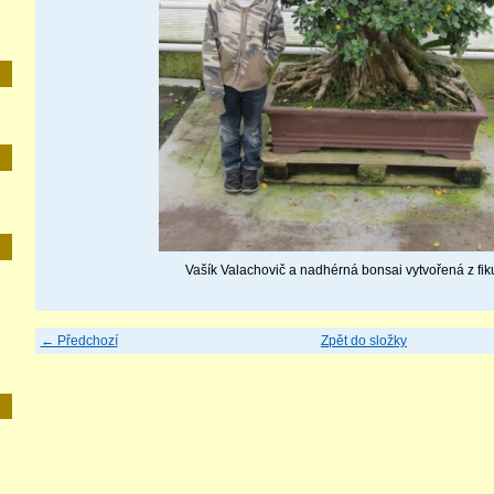
E
Vašík Valachovič a nadhérná bonsai vytvořená z fi
← Předchozí
Zpět do složky