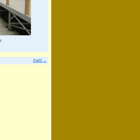
i.
Další →