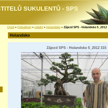
TITELŮ SUKULENTŮ - SPS
Úvod
»
Fotoalbum
»
ostatní
»
Holandsko
»
Zájezd SPS - Holandsko 5_2012
Holandsko
Zájezd SPS - Holandsko 5_2012 315