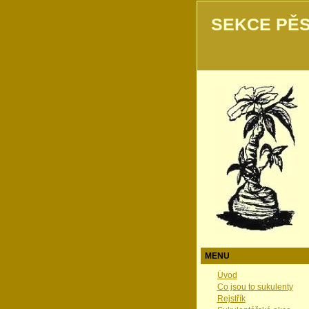
SEKCE PĚS
MENU
Úvod
Co jsou to sukulenty
Rejstřík