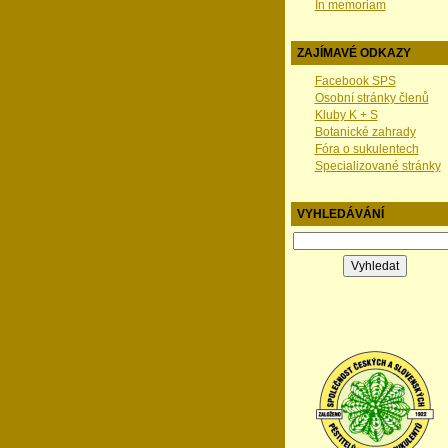
In memoriam
ZAJÍMAVÉ ODKAZY
Facebook SPS
Osobní stránky členů
Kluby K + S
Botanické zahrady
Fóra o sukulentech
Specializované stránky
VYHLEDÁVÁNÍ