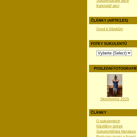
Sukulentářské akce
Kalendář akcí
ČLÁNKY (ARTICLES)
Úvod k článkům
FOTKY SUKULENTŮ
POSLEDNÍ FOTOGRAFI
Skochovice 2025
ČLÁNKY
O sukulentech
Návštěvy sbírek
Sukulentářská literatura
Rady pro psaní a focení