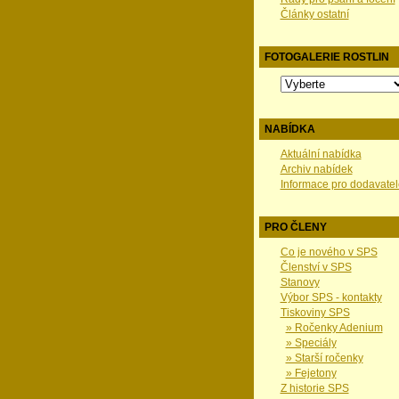
Články ostatní
FOTOGALERIE ROSTLIN
NABÍDKA
Aktuální nabídka
Archiv nabídek
Informace pro dodavatel
PRO ČLENY
Co je nového v SPS
Členství v SPS
Stanovy
Výbor SPS - kontakty
Tiskoviny SPS
» Ročenky Adenium
» Speciály
» Starší ročenky
» Fejetony
Z historie SPS