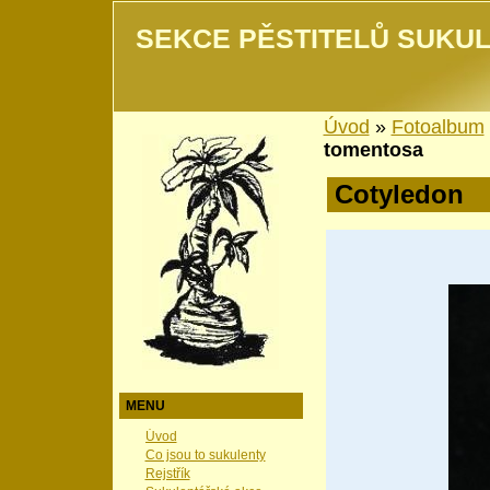
SEKCE PĚSTITELŮ SUKUL
Úvod
»
Fotoalbum
tomentosa
Cotyledon
MENU
Úvod
Co jsou to sukulenty
Rejstřík