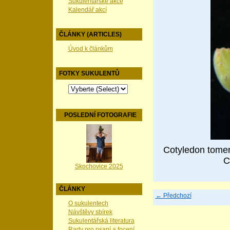
Sukulentářské akce
Kalendář akcí
ČLÁNKY (ARTICLES)
Úvod k článkům
FOTKY SUKULENTŮ
POSLEDNÍ FOTOGRAFIE
Cotyledon tomen
C
Skochovice 2025
ČLÁNKY
← Předchozí
O sukulentech
Návštěvy sbírek
Sukulentářská literatura
Rady pro psaní a focení