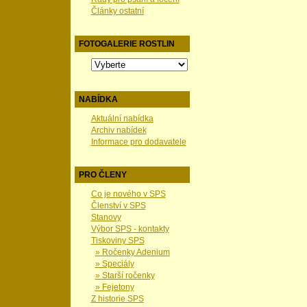
Články ostatní
FOTOGALERIE ROSTLIN
NABÍDKA
Aktuální nabídka
Archiv nabídek
Informace pro dodavatele
PRO ČLENY
Co je nového v SPS
Členství v SPS
Stanovy
Výbor SPS - kontakty
Tiskoviny SPS
» Ročenky Adenium
» Speciály
» Starší ročenky
» Fejetony
Z historie SPS