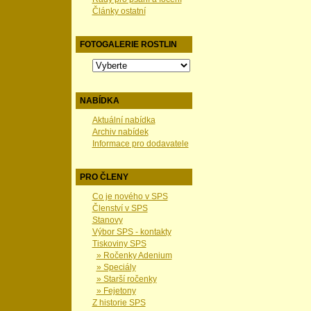
Články ostatní
FOTOGALERIE ROSTLIN
NABÍDKA
Aktuální nabídka
Archiv nabídek
Informace pro dodavatele
PRO ČLENY
Co je nového v SPS
Členství v SPS
Stanovy
Výbor SPS - kontakty
Tiskoviny SPS
» Ročenky Adenium
» Speciály
» Starší ročenky
» Fejetony
Z historie SPS