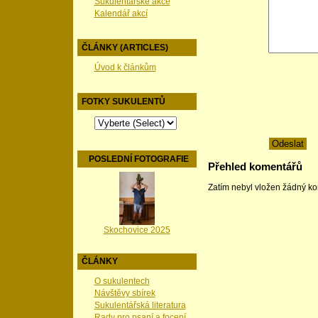
Sukulentářské akce
Kalendář akcí
ČLÁNKY (ARTICLES)
Úvod k článkům
FOTKY SUKULENTŮ
POSLEDNÍ FOTOGRAFIE
Přehled komentářů
Zatím nebyl vložen žádný k
Skochovice 2025
ČLÁNKY
O sukulentech
Návštěvy sbírek
Sukulentářská literatura
Rady pro psaní a focení