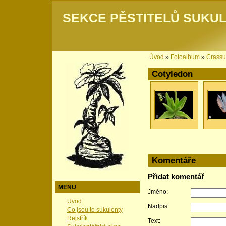
SEKCE PĚSTITELŮ SUKUL
Úvod
»
Fotoalbum
»
Crassu
Cotyledon
Komentáře
Přidat komentář
MENU
Jméno:
Úvod
Nadpis:
Co jsou to sukulenty
Rejstřík
Text: