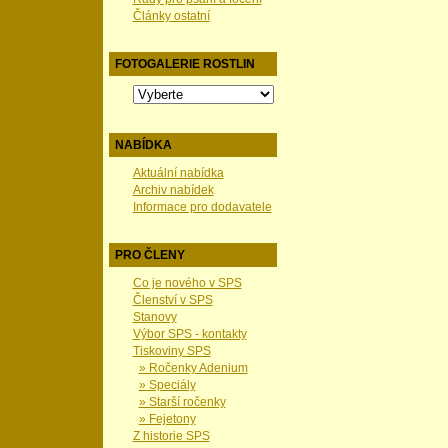
Články ostatní
FOTOGALERIE ROSTLIN
NABÍDKA
Aktuální nabídka
Archiv nabídek
Informace pro dodavatele
PRO ČLENY
Co je nového v SPS
Členství v SPS
Stanovy
Výbor SPS - kontakty
Tiskoviny SPS
» Ročenky Adenium
» Speciály
» Starší ročenky
» Fejetony
Z historie SPS