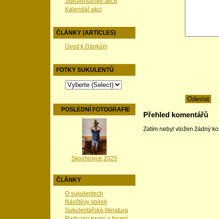
Sukulentářské akce
Kalendář akcí
ČLÁNKY (ARTICLES)
Úvod k článkům
FOTKY SUKULENTŮ
POSLEDNÍ FOTOGRAFIE
Přehled komentářů
Zatím nebyl vložen žádný k
Skochovice 2025
ČLÁNKY
O sukulentech
Návštěvy sbírek
Sukulentářská literatura
Rady pro psaní a focení