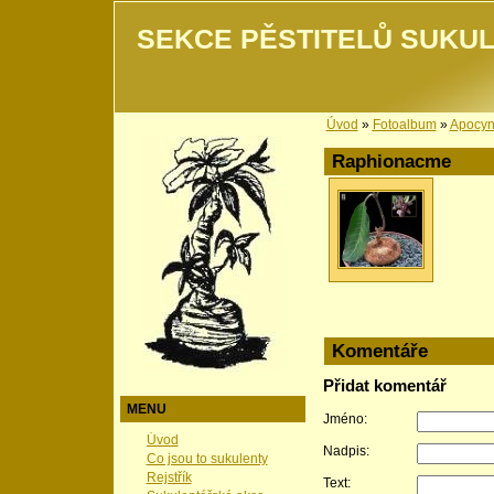
SEKCE PĚSTITELŮ SUKUL
Úvod
»
Fotoalbum
»
Apocy
Raphionacme
Komentáře
Přidat komentář
MENU
Jméno:
Úvod
Nadpis:
Co jsou to sukulenty
Rejstřík
Text: