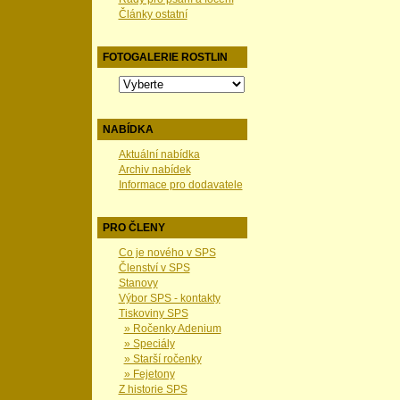
Články ostatní
FOTOGALERIE ROSTLIN
NABÍDKA
Aktuální nabídka
Archiv nabídek
Informace pro dodavatele
PRO ČLENY
Co je nového v SPS
Členství v SPS
Stanovy
Výbor SPS - kontakty
Tiskoviny SPS
» Ročenky Adenium
» Speciály
» Starší ročenky
» Fejetony
Z historie SPS