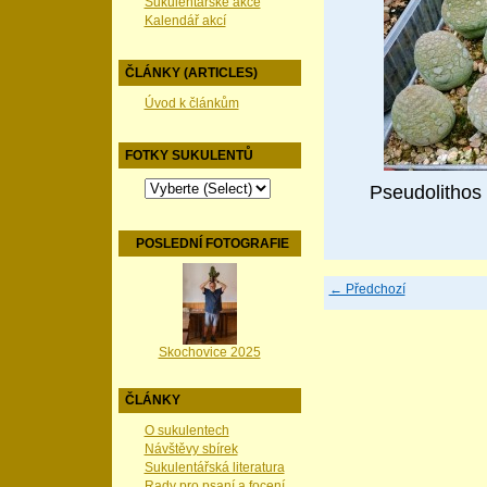
Sukulentářské akce
Kalendář akcí
ČLÁNKY (ARTICLES)
Úvod k článkům
FOTKY SUKULENTŮ
Pseudolithos 
POSLEDNÍ FOTOGRAFIE
← Předchozí
Skochovice 2025
ČLÁNKY
O sukulentech
Návštěvy sbírek
Sukulentářská literatura
Rady pro psaní a focení