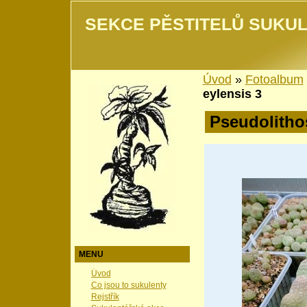
SEKCE PĚSTITELŮ SUKUL
Úvod
»
Fotoalbum
eylensis 3
Pseudolitho
MENU
Úvod
Co jsou to sukulenty
Rejstřík