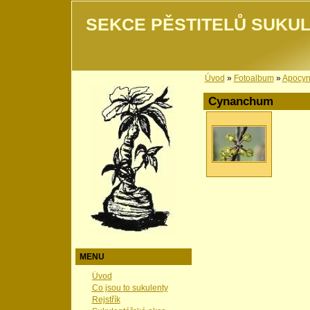
SEKCE PĚSTITELŮ SUKUL
Úvod
»
Fotoalbum
»
Apocy
Cynanchum
MENU
Úvod
Co jsou to sukulenty
Rejstřík