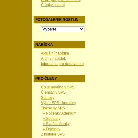
Články ostatní
FOTOGALERIE ROSTLIN
NABÍDKA
Aktuální nabídka
Archiv nabídek
Informace pro dodavatele
PRO ČLENY
Co je nového v SPS
Členství v SPS
Stanovy
Výbor SPS - kontakty
Tiskoviny SPS
» Ročenky Adenium
» Speciály
» Starší ročenky
» Fejetony
Z historie SPS