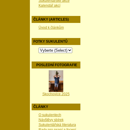
Sukulentářské akce
Kalendář akcí
ČLÁNKY (ARTICLES)
Úvod k článkům
FOTKY SUKULENTŮ
POSLEDNÍ FOTOGRAFIE
Skochovice 2025
ČLÁNKY
O sukulentech
Návštěvy sbírek
Sukulentářská literatura
Rady pro psaní a focení