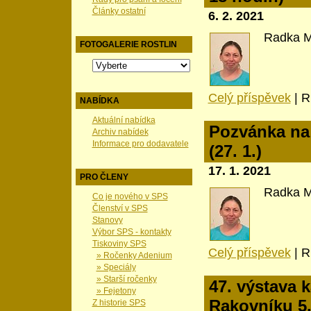
Články ostatní
6. 2. 2021
Radka M
FOTOGALERIE ROSTLIN
Celý příspěvek
|
R
NABÍDKA
Aktuální nabídka
Pozvánka na 
Archiv nabídek
Informace pro dodavatele
(27. 1.)
17. 1. 2021
PRO ČLENY
Radka M
Co je nového v SPS
Členství v SPS
Stanovy
Výbor SPS - kontakty
Tiskoviny SPS
Celý příspěvek
|
R
» Ročenky Adenium
» Speciály
» Starší ročenky
47. výstava 
» Fejetony
Rakovníku 5.-
Z historie SPS