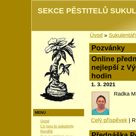
SEKCE PĚSTITELŮ SUKUL
Úvod
»
Sukulentář
Pozvánky
Online předn
nejlepší z V
hodin
1. 3. 2021
Radka Ma
MENU
Celý příspěvek
|
R
Úvod
Co jsou to sukulenty
Rejstřík
Přednáška Pe