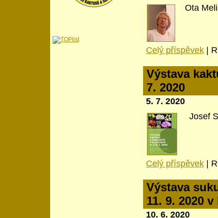
Ota Meli
Celý příspěvek
|
R
Výstava kakt
7. 2020
5. 7. 2020
Josef S
Celý příspěvek
|
R
Výstava sukul
11. 9. 2020 v
10. 6. 2020