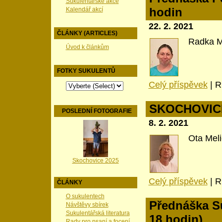
Sukulentářské akce
hodin
Kalendář akcí
22. 2. 2021
ČLÁNKY (ARTICLES)
Radka M
Úvod k článkům
FOTKY SUKULENTŮ
Celý příspěvek
|
R
SKOCHOVIC
POSLEDNÍ FOTOGRAFIE
8. 2. 2021
Ota Meli
Skochovice 2025
Celý příspěvek
|
R
ČLÁNKY
O sukulentech
Přednáška Su
Návštěvy sbírek
Sukulentářská literatura
18 hodin)
Rady pro psaní a focení