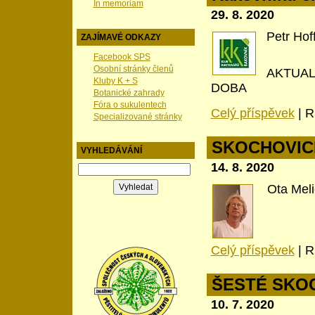
In memoriam
29. 8. 2020
Petr Hof
ZAJÍMAVÉ ODKAZY
Facebook SPS
Osobní stránky členů
AKTUAL
Kluby K + S
DOBA
Botanické zahrady
Fóra o sukulentech
Celý příspěvek
|
R
Specializované stránky
SKOCHOVICE
VYHLEDÁVÁNÍ
14. 8. 2020
Ota Meli
Celý příspěvek
|
R
ŠESTÉ SKOC
10. 7. 2020