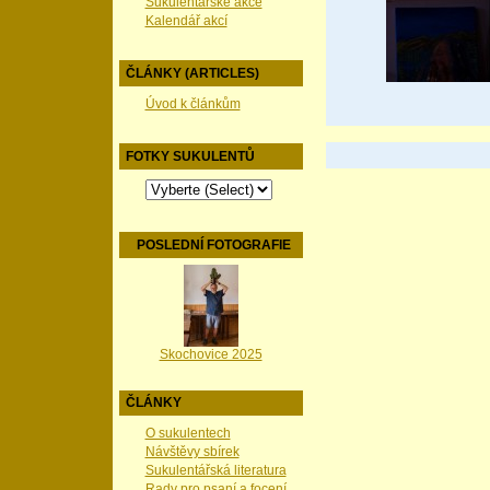
Sukulentářské akce
Kalendář akcí
ČLÁNKY (ARTICLES)
Úvod k článkům
FOTKY SUKULENTŮ
POSLEDNÍ FOTOGRAFIE
Skochovice 2025
ČLÁNKY
O sukulentech
Návštěvy sbírek
Sukulentářská literatura
Rady pro psaní a focení