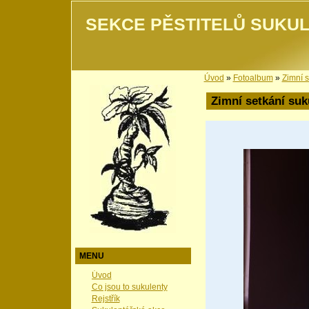
SEKCE PĚSTITELŮ SUKUL
Úvod
»
Fotoalbum
»
Zimní s
Zimní setkání suk
MENU
Úvod
Co jsou to sukulenty
Rejstřík