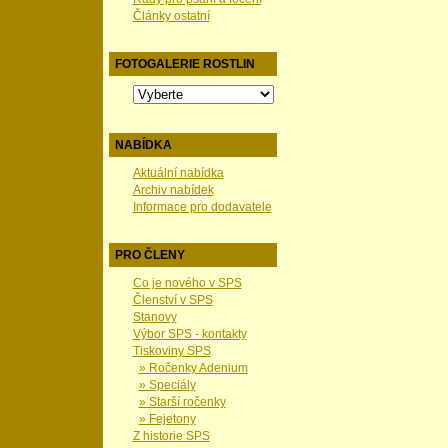
Články ostatní
FOTOGALERIE ROSTLIN
NABÍDKA
Aktuální nabídka
Archiv nabídek
Informace pro dodavatele
PRO ČLENY
Co je nového v SPS
Členství v SPS
Stanovy
Výbor SPS - kontakty
Tiskoviny SPS
» Ročenky Adenium
» Speciály
» Starší ročenky
» Fejetony
Z historie SPS