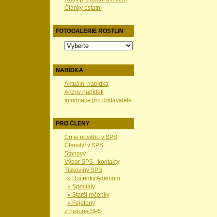
Články ostatní
FOTOGALERIE ROSTLIN
NABÍDKA
Aktuální nabídka
Archiv nabídek
Informace pro dodavatele
PRO ČLENY
Co je nového v SPS
Členství v SPS
Stanovy
Výbor SPS - kontakty
Tiskoviny SPS
» Ročenky Adenium
» Speciály
» Starší ročenky
» Fejetony
Z historie SPS