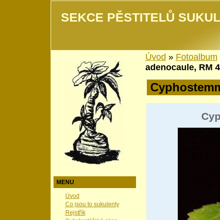
SEKCE PĚSTITELŮ SUKUL
Úvod
»
Fotoalbum
adenocaule, RM 4
Cyphostem
Cyp
MENU
Úvod
Co jsou to sukulenty
Rejstřík