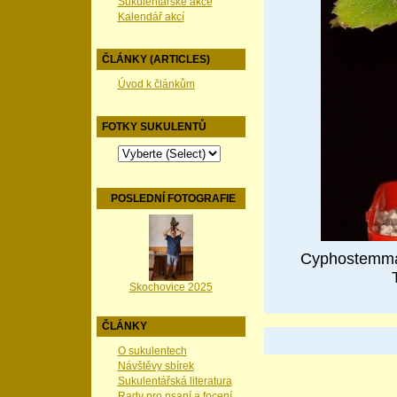
Sukulentářské akce
Kalendář akcí
ČLÁNKY (ARTICLES)
Úvod k článkům
FOTKY SUKULENTŮ
POSLEDNÍ FOTOGRAFIE
Cyphostemma 
Skochovice 2025
ČLÁNKY
O sukulentech
Návštěvy sbírek
Sukulentářská literatura
Rady pro psaní a focení