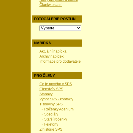
Články ostatní
FOTOGALERIE ROSTLIN
NABÍDKA
Aktuální nabídka
Archiv nabídek
Informace pro dodavatele
PRO ČLENY
Co je nového v SPS
Členství v SPS
Stanovy
Výbor SPS - kontakty
Tiskoviny SPS
» Ročenky Adenium
» Speciály
» Starší ročenky
» Fejetony
Z historie SPS