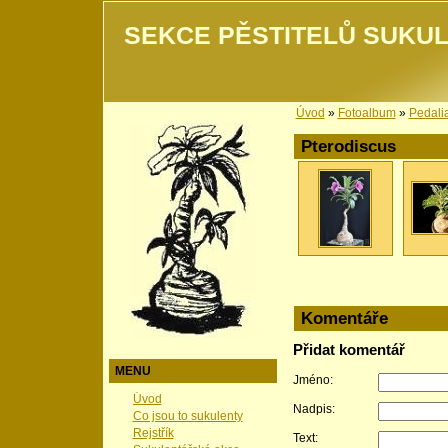
SEKCE PĚSTITELŮ SUKUL
Úvod
»
Fotoalbum
»
Pedali
Pterodiscus
Komentáře
Přidat komentář
MENU
Jméno:
Úvod
Nadpis:
Co jsou to sukulenty
Rejstřík
Text: