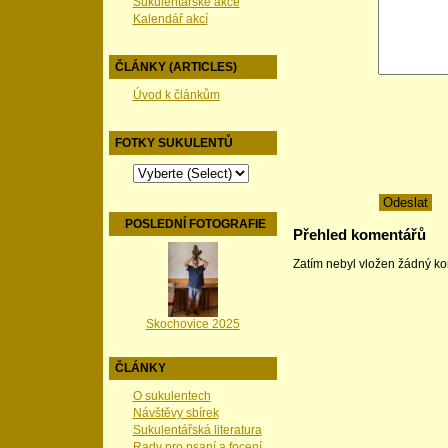
Sukulentářské akce
Kalendář akcí
ČLÁNKY (ARTICLES)
Úvod k článkům
FOTKY SUKULENTŮ
POSLEDNÍ FOTOGRAFIE
Přehled komentářů
Zatím nebyl vložen žádný k
Skochovice 2025
ČLÁNKY
O sukulentech
Návštěvy sbírek
Sukulentářská literatura
Rady pro psaní a focení