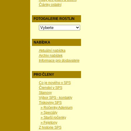
Články ostatní
FOTOGALERIE ROSTLIN
NABÍDKA
Aktuální nabídka
Archiv nabídek
Informace pro dodavatele
PRO ČLENY
Co je nového v SPS
Členství v SPS
Stanovy
Výbor SPS - kontakty
Tiskoviny SPS
» Ročenky Adenium
» Speciály
» Starší ročenky
» Fejetony
Z historie SPS