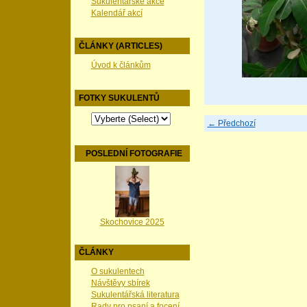
Sukulentářské akce
Kalendář akcí
ČLÁNKY (ARTICLES)
Úvod k článkům
FOTKY SUKULENTŮ
← Předchozí
POSLEDNÍ FOTOGRAFIE
Skochovice 2025
ČLÁNKY
O sukulentech
Návštěvy sbírek
Sukulentářská literatura
Rady pro psaní a focení