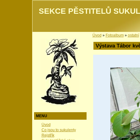
SEKCE PĚSTITELŮ SUKUL
Úvod
»
Fotoalbum
»
ostatní
Výstava Tábor kv
MENU
Úvod
Co jsou to sukulenty
Rejstřík