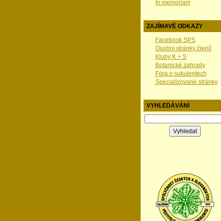
In memoriam
ZAJÍMAVÉ ODKAZY
Facebook SPS
Osobní stránky členů
Kluby K + S
Botanické zahrady
Fóra o sukulentech
Specializované stránky
VYHLEDÁVÁNÍ