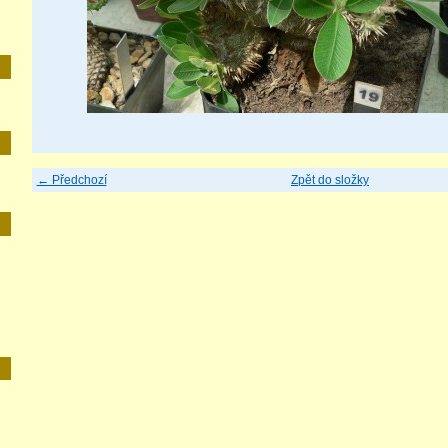
← Předchozí
Zpět do složky
E