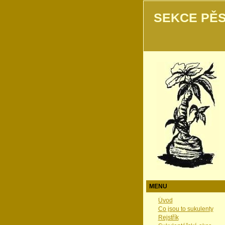
SEKCE PĚS
MENU
Úvod
Co jsou to sukulenty
Rejstřík