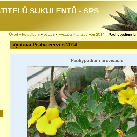
TITELŮ SUKULENTŮ - SPS
Úvod
»
Fotoalbum
»
ostatní
»
Výstava Praha červen 2014
»
Pachypodium br
Výstava Praha červen 2014
Pachypodium brevicaule