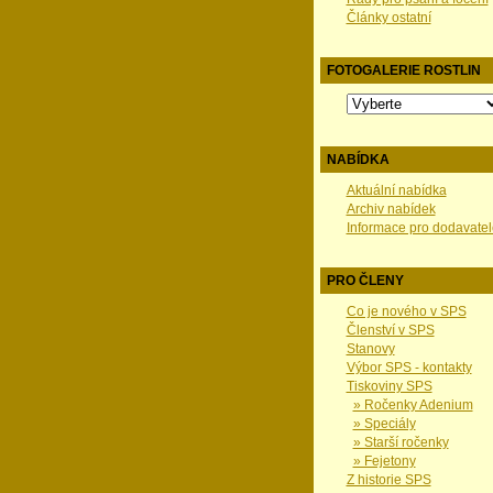
Články ostatní
FOTOGALERIE ROSTLIN
NABÍDKA
Aktuální nabídka
Archiv nabídek
Informace pro dodavatel
PRO ČLENY
Co je nového v SPS
Členství v SPS
Stanovy
Výbor SPS - kontakty
Tiskoviny SPS
» Ročenky Adenium
» Speciály
» Starší ročenky
» Fejetony
Z historie SPS