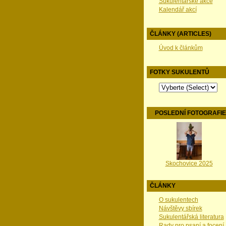
Sukulentářské akce
Kalendář akcí
ČLÁNKY (ARTICLES)
Úvod k článkům
FOTKY SUKULENTŮ
POSLEDNÍ FOTOGRAFI
Skochovice 2025
ČLÁNKY
O sukulentech
Návštěvy sbírek
Sukulentářská literatura
Rady pro psaní a focení