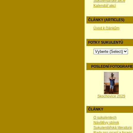
Sukulentářské akce
Kalendář akcí
ČLÁNKY (ARTICLES)
Úvod k článkům
FOTKY SUKULENTŮ
POSLEDNÍ FOTOGRAFI
Skochovice 2025
ČLÁNKY
O sukulentech
Návštěvy sbírek
Sukulentářská literatura
Rady pro psaní a focení