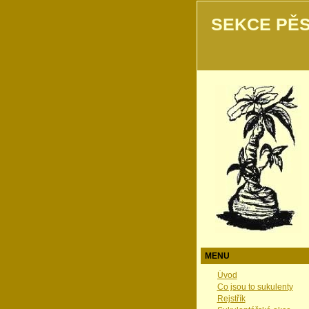
SEKCE PĚS
MENU
Úvod
Co jsou to sukulenty
Rejstřík