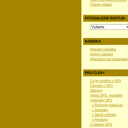
Články ostatní
FOTOGALERIE ROSTLIN
NABÍDKA
Aktuální nabídka
Archiv nabídek
Informace pro dodavatel
PRO ČLENY
Co je nového v SPS
Členství v SPS
Stanovy
Výbor SPS - kontakty
Tiskoviny SPS
» Ročenky Adenium
» Speciály
» Starší ročenky
» Fejetony
Z historie SPS