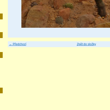
← Předchozí
Zpět do složky
E