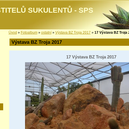
TITELŮ SUKULENTŮ - SPS
Úvod
»
Fotoalbum
»
ostatní
»
Výstava BZ Troja 2017
»
17 Výstava BZ Troja
Výstava BZ Troja 2017
17 Výstava BZ Troja 2017