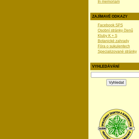
In memoriam
ZAJÍMAVÉ ODKAZY
Facebook SPS
Osobní stránky členů
Kluby K + S
Botanické zahrady
Fóra o sukulentech
Specializované stránky
VYHLEDÁVÁNÍ