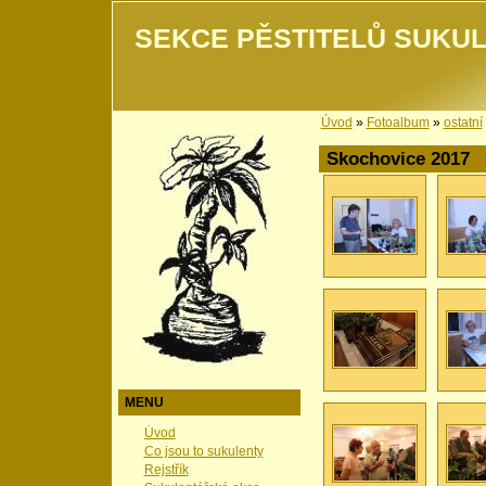
SEKCE PĚSTITELŮ SUKUL
Úvod
»
Fotoalbum
»
ostatní
Skochovice 2017
MENU
Úvod
Co jsou to sukulenty
Rejstřík