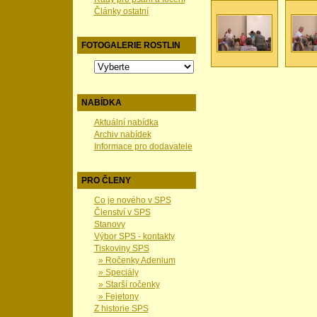
Články ostatní
FOTOGALERIE ROSTLIN
NABÍDKA
Aktuální nabídka
Archiv nabídek
Informace pro dodavatele
PRO ČLENY
Co je nového v SPS
Členství v SPS
Stanovy
Výbor SPS - kontakty
Tiskoviny SPS
» Ročenky Adenium
» Speciály
» Starší ročenky
» Fejetony
Z historie SPS