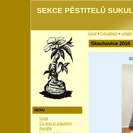
SEKCE PĚSTITELŮ SUKUL
Úvod
»
Fotoalbum
»
ostatní
Skochovice 2016
0
MENU
Úvod
Co jsou to sukulenty
Rejstřík