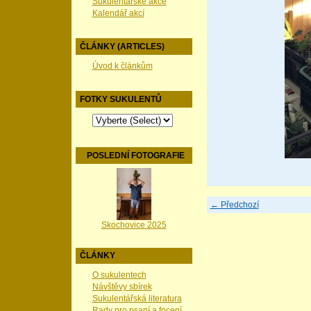
Sukulentářské akce
Kalendář akcí
ČLÁNKY (ARTICLES)
Úvod k článkům
FOTKY SUKULENTŮ
POSLEDNÍ FOTOGRAFIE
← Předchozí
Skochovice 2025
ČLÁNKY
O sukulentech
Návštěvy sbírek
Sukulentářská literatura
Rady pro psaní a focení