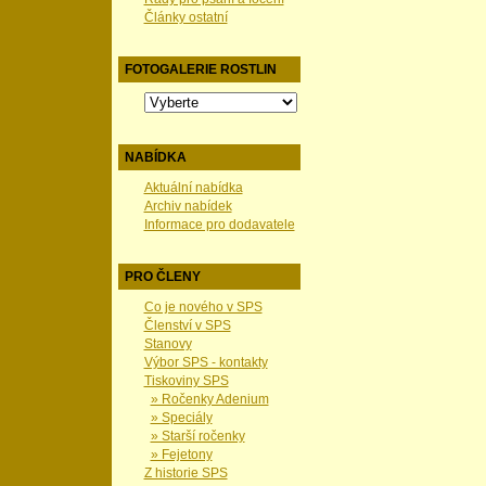
Články ostatní
FOTOGALERIE ROSTLIN
NABÍDKA
Aktuální nabídka
Archiv nabídek
Informace pro dodavatele
PRO ČLENY
Co je nového v SPS
Členství v SPS
Stanovy
Výbor SPS - kontakty
Tiskoviny SPS
» Ročenky Adenium
» Speciály
» Starší ročenky
» Fejetony
Z historie SPS