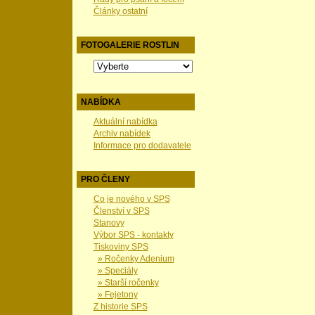
Články ostatní
FOTOGALERIE ROSTLIN
NABÍDKA
Aktuální nabídka
Archiv nabídek
Informace pro dodavatele
PRO ČLENY
Co je nového v SPS
Členství v SPS
Stanovy
Výbor SPS - kontakty
Tiskoviny SPS
» Ročenky Adenium
» Speciály
» Starší ročenky
» Fejetony
Z historie SPS