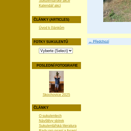
Sukulentářské akce
Kalendář akcí
ČLÁNKY (ARTICLES)
Úvod k článkům
← Předchozí
FOTKY SUKULENTŮ
POSLEDNÍ FOTOGRAFIE
Skochovice 2025
ČLÁNKY
O sukulentech
Návštěvy sbírek
Sukulentářská literatura
Rady pro psaní a focení