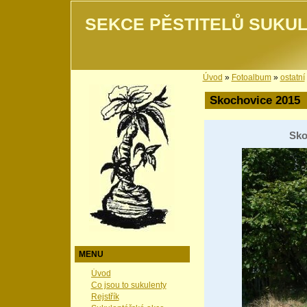
SEKCE PĚSTITELŮ SUKUL
Úvod
»
Fotoalbum
»
ostatní
Skochovice 2015
Sko
MENU
Úvod
Co jsou to sukulenty
Rejstřík