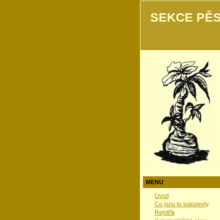
SEKCE PĚS
MENU
Úvod
Co jsou to sukulenty
Rejstřík