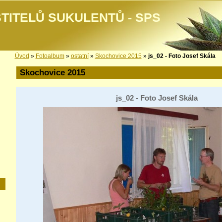
TITELŮ SUKULENTŮ - SPS
Úvod
»
Fotoalbum
»
ostatní
»
Skochovice 2015
»
js_02 - Foto Josef Skála
Skochovice 2015
js_02 - Foto Josef Skála