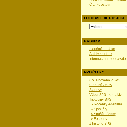
Články ostatní
FOTOGALERIE ROSTLIN
NABÍDKA
Aktuální nabídka
Archiv nabídek
Informace pro dodavatel
PRO ČLENY
Co je nového v SPS
Členství v SPS
Stanovy
Výbor SPS - kontakty
Tiskoviny SPS
» Ročenky Adenium
» Speciály
» Starší ročenky
» Fejetony
Z historie SPS