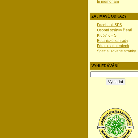
In memoriam
ZAJÍMAVÉ ODKAZY
Facebook SPS
Osobní stránky členů
Kluby K + S
Botanické zahrady
Fóra o sukulentech
Specializované stránky
VYHLEDÁVÁNÍ