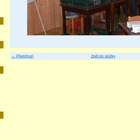
← Předchozí
Zpět do složky
E