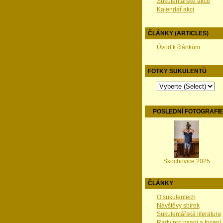
Sukulentářské akce
Kalendář akcí
ČLÁNKY (ARTICLES)
Úvod k článkům
FOTKY SUKULENTŮ
POSLEDNÍ FOTOGRAFI
Skochovice 2025
ČLÁNKY
O sukulentech
Návštěvy sbírek
Sukulentářská literatura
Rady pro psaní a focení