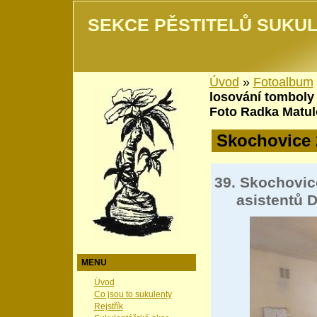
SEKCE PĚSTITELŮ SUKUL
Úvod
»
Fotoalbum
losování tomboly
Foto Radka Matul
Skochovice 
39. Skochovic
asistentů 
MENU
Úvod
Co jsou to sukulenty
Rejstřík