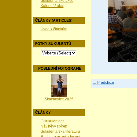
Sukulentářské akce
Kalendář akcí
ČLÁNKY (ARTICLES)
Úvod k článkům
FOTKY SUKULENTŮ
POSLEDNÍ FOTOGRAFIE
← Předchozí
Skochovice 2025
ČLÁNKY
O sukulentech
Návštěvy sbírek
Sukulentářská literatura
Rady pro psaní a focení