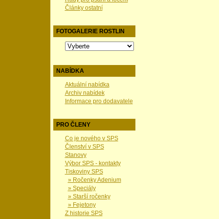
Články ostatní
FOTOGALERIE ROSTLIN
NABÍDKA
Aktuální nabídka
Archiv nabídek
Informace pro dodavatele
PRO ČLENY
Co je nového v SPS
Členství v SPS
Stanovy
Výbor SPS - kontakty
Tiskoviny SPS
» Ročenky Adenium
» Speciály
» Starší ročenky
» Fejetony
Z historie SPS