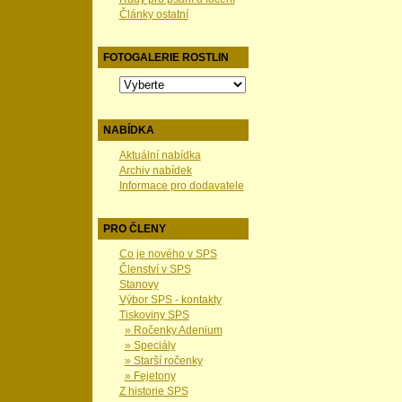
Články ostatní
FOTOGALERIE ROSTLIN
NABÍDKA
Aktuální nabídka
Archiv nabídek
Informace pro dodavatele
PRO ČLENY
Co je nového v SPS
Členství v SPS
Stanovy
Výbor SPS - kontakty
Tiskoviny SPS
» Ročenky Adenium
» Speciály
» Starší ročenky
» Fejetony
Z historie SPS