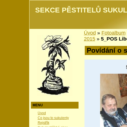
SEKCE PĚSTITELŮ SUKUL
Úvod
»
Fotoalbum
2015
»
5_POS Lib
Povídání o 
MENU
Úvod
Co jsou to sukulenty
Rejstřík