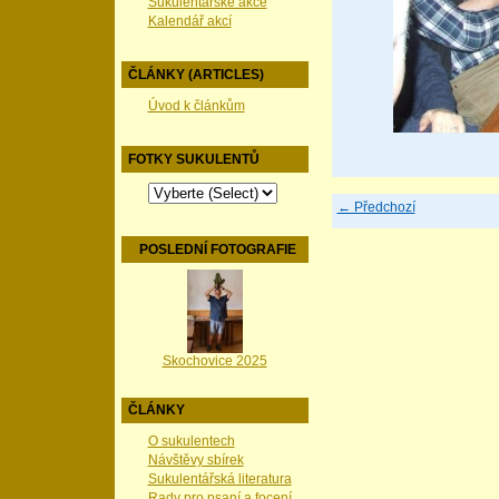
Sukulentářské akce
Kalendář akcí
ČLÁNKY (ARTICLES)
Úvod k článkům
FOTKY SUKULENTŮ
← Předchozí
POSLEDNÍ FOTOGRAFIE
Skochovice 2025
ČLÁNKY
O sukulentech
Návštěvy sbírek
Sukulentářská literatura
Rady pro psaní a focení