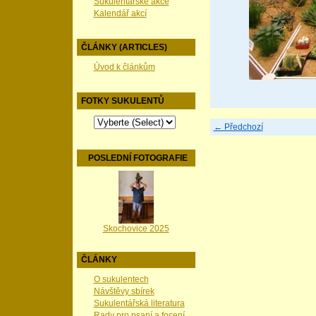
Sukulentářské akce
Kalendář akcí
ČLÁNKY (ARTICLES)
Úvod k článkům
FOTKY SUKULENTŮ
← Předchozí
POSLEDNÍ FOTOGRAFIE
Skochovice 2025
ČLÁNKY
O sukulentech
Návštěvy sbírek
Sukulentářská literatura
Rady pro psaní a focení