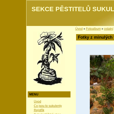
SEKCE PĚSTITELŮ SUKUL
Úvod
»
Fotoalbum
»
ostatní
Fotky z minulých 
MENU
Úvod
Co jsou to sukulenty
Rejstřík