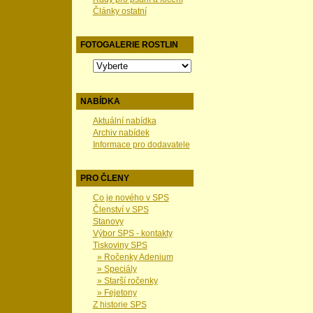
Články ostatní
FOTOGALERIE ROSTLIN
NABÍDKA
Aktuální nabídka
Archiv nabídek
Informace pro dodavatele
PRO ČLENY
Co je nového v SPS
Členství v SPS
Stanovy
Výbor SPS - kontakty
Tiskoviny SPS
» Ročenky Adenium
» Speciály
» Starší ročenky
» Fejetony
Z historie SPS