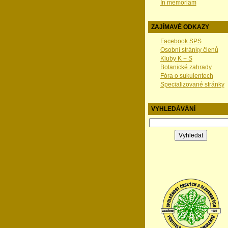
In memoriam
ZAJÍMAVÉ ODKAZY
Facebook SPS
Osobní stránky členů
Kluby K + S
Botanické zahrady
Fóra o sukulentech
Specializované stránky
VYHLEDÁVÁNÍ