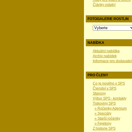
Články ostatní
FOTOGALERIE ROSTLIN
NABÍDKA
Aktuální nabídka
Archiv nabídek
Informace pro dodavatel
PRO ČLENY
Co je nového v SPS
Členství v SPS
Stanovy
Výbor SPS - kontakty
Tiskoviny SPS
» Ročenky Adenium
» Speciály
» Starší ročenky
» Fejetony
Z historie SPS