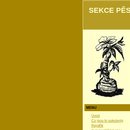
SEKCE PĚS
MENU
Úvod
Co jsou to sukulenty
Rejstřík