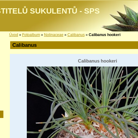
TITELŮ SUKULENTŮ - SPS
Úvod
»
Fotoalbum
»
Nolinaceae
»
Calibanus
»
Calibanus hookeri
Calibanus
Calibanus hookeri