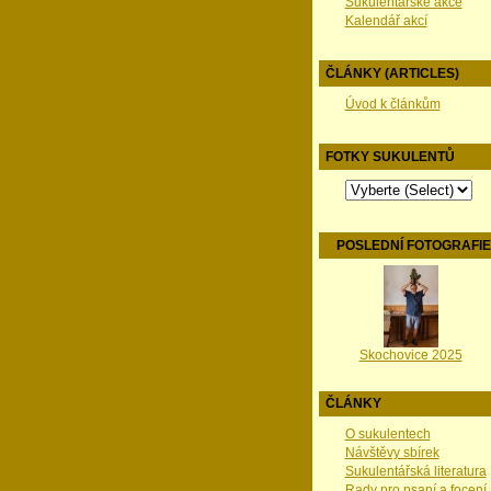
Sukulentářské akce
Kalendář akcí
ČLÁNKY (ARTICLES)
Úvod k článkům
FOTKY SUKULENTŮ
POSLEDNÍ FOTOGRAFI
Skochovice 2025
ČLÁNKY
O sukulentech
Návštěvy sbírek
Sukulentářská literatura
Rady pro psaní a focení