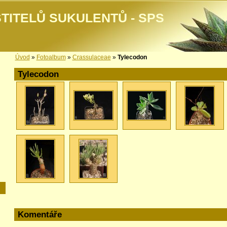
TITELŮ SUKULENTŮ - SPS
Úvod
»
Fotoalbum
»
Crassulaceae
»
Tylecodon
Tylecodon
Komentáře