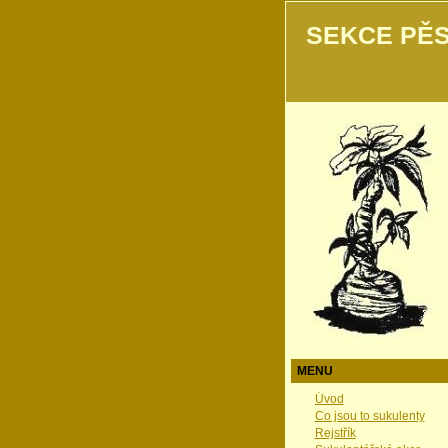
SEKCE PĚS
MENU
Úvod
Co jsou to sukulenty
Rejstřík