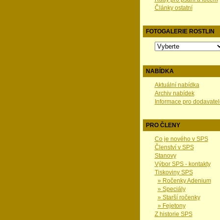
Články ostatní
FOTOGALERIE ROSTLIN
NABÍDKA
Aktuální nabídka
Archiv nabídek
Informace pro dodavatel
PRO ČLENY
Co je nového v SPS
Členství v SPS
Stanovy
Výbor SPS - kontakty
Tiskoviny SPS
» Ročenky Adenium
» Speciály
» Starší ročenky
» Fejetony
Z historie SPS