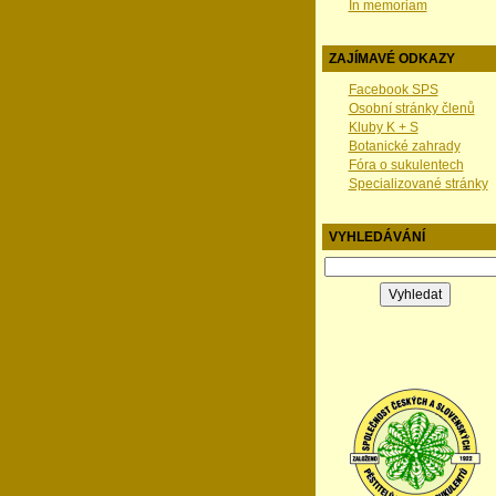
In memoriam
ZAJÍMAVÉ ODKAZY
Facebook SPS
Osobní stránky členů
Kluby K + S
Botanické zahrady
Fóra o sukulentech
Specializované stránky
VYHLEDÁVÁNÍ