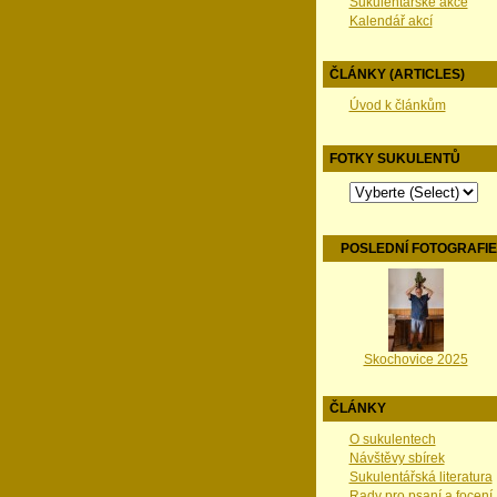
Sukulentářské akce
Kalendář akcí
ČLÁNKY (ARTICLES)
Úvod k článkům
FOTKY SUKULENTŮ
POSLEDNÍ FOTOGRAFI
Skochovice 2025
ČLÁNKY
O sukulentech
Návštěvy sbírek
Sukulentářská literatura
Rady pro psaní a focení