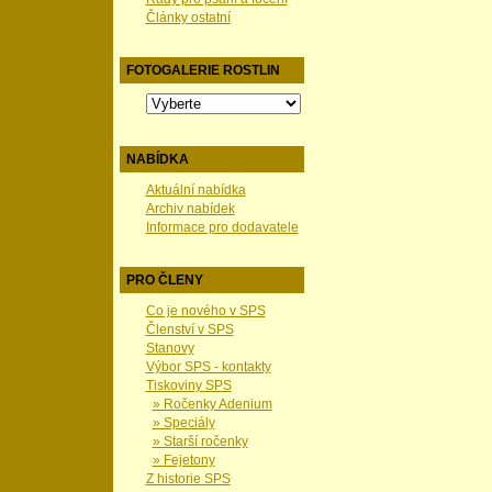
Články ostatní
FOTOGALERIE ROSTLIN
NABÍDKA
Aktuální nabídka
Archiv nabídek
Informace pro dodavatele
PRO ČLENY
Co je nového v SPS
Členství v SPS
Stanovy
Výbor SPS - kontakty
Tiskoviny SPS
» Ročenky Adenium
» Speciály
» Starší ročenky
» Fejetony
Z historie SPS