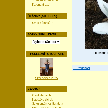
Sukulentářské akce
Kalendář akcí
ČLÁNKY (ARTICLES)
Úvod k článkům
FOTKY SUKULENTŮ
Echeveria 
POSLEDNÍ FOTOGRAFIE
← Předchozí
Skochovice 2025
ČLÁNKY
O sukulentech
Návštěvy sbírek
Sukulentářská literatura
Rady pro psaní a focení