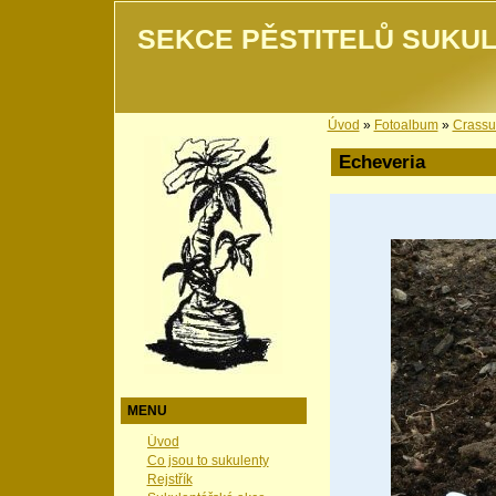
SEKCE PĚSTITELŮ SUKUL
Úvod
»
Fotoalbum
»
Crassu
Echeveria
MENU
Úvod
Co jsou to sukulenty
Rejstřík