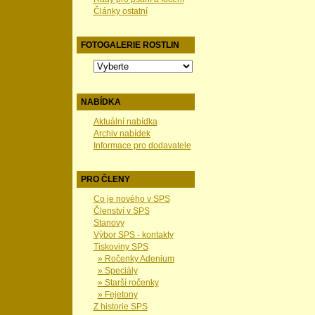
Články ostatní
FOTOGALERIE ROSTLIN
NABÍDKA
Aktuální nabídka
Archiv nabídek
Informace pro dodavatele
PRO ČLENY
Co je nového v SPS
Členství v SPS
Stanovy
Výbor SPS - kontakty
Tiskoviny SPS
» Ročenky Adenium
» Speciály
» Starší ročenky
» Fejetony
Z historie SPS