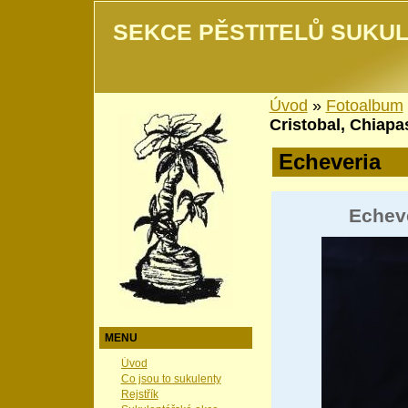
SEKCE PĚSTITELŮ SUKUL
Úvod
»
Fotoalbum
Cristobal, Chiapa
Echeveria
Echeve
MENU
Úvod
Co jsou to sukulenty
Rejstřík