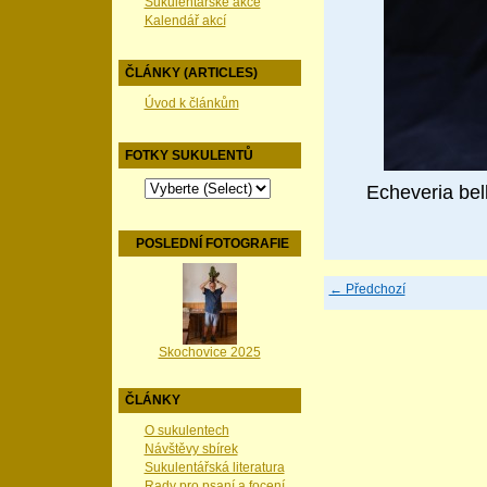
Sukulentářské akce
Kalendář akcí
ČLÁNKY (ARTICLES)
Úvod k článkům
FOTKY SUKULENTŮ
Echeveria bel
POSLEDNÍ FOTOGRAFIE
← Předchozí
Skochovice 2025
ČLÁNKY
O sukulentech
Návštěvy sbírek
Sukulentářská literatura
Rady pro psaní a focení