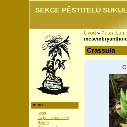
SEKCE PĚSTITELŮ SUKUL
Úvod
»
Fotoalbum
mesembryanthoi
Crassula
C
MENU
Úvod
Co jsou to sukulenty
Rejstřík