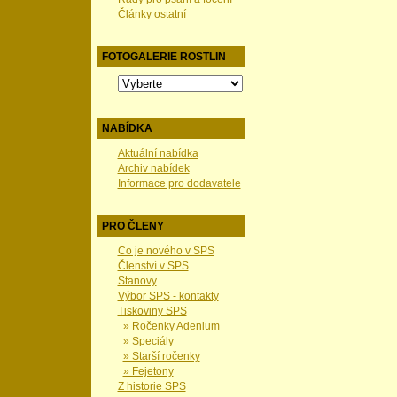
Články ostatní
FOTOGALERIE ROSTLIN
NABÍDKA
Aktuální nabídka
Archiv nabídek
Informace pro dodavatele
PRO ČLENY
Co je nového v SPS
Členství v SPS
Stanovy
Výbor SPS - kontakty
Tiskoviny SPS
» Ročenky Adenium
» Speciály
» Starší ročenky
» Fejetony
Z historie SPS