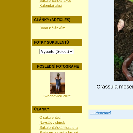
Sukulentářské akce
Kalendář akcí
ČLÁNKY (ARTICLES)
Úvod k článkům
FOTKY SUKULENTŮ
POSLEDNÍ FOTOGRAFIE
Crassula mesem
Skochovice 2025
ČLÁNKY
← Předchozí
O sukulentech
Návštěvy sbírek
Sukulentářská literatura
Rady pro psaní a focení