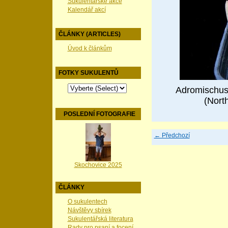
Sukulentářské akce
Kalendář akcí
ČLÁNKY (ARTICLES)
Úvod k článkům
FOTKY SUKULENTŮ
Adromischus 
(Nort
POSLEDNÍ FOTOGRAFIE
← Předchozí
Skochovice 2025
ČLÁNKY
O sukulentech
Návštěvy sbírek
Sukulentářská literatura
Rady pro psaní a focení