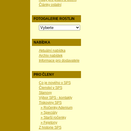
Články ostatní
FOTOGALERIE ROSTLIN
NABÍDKA
Aktuální nabídka
Archiv nabídek
Informace pro dodavatele
PRO ČLENY
Co je nového v SPS
Členství v SPS
Stanovy
Výbor SPS - kontakty
Tiskoviny SPS
» Ročenky Adenium
» Speciály
» Starší ročenky
» Fejetony
Z historie SPS