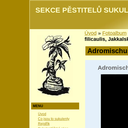
SEKCE PĚSTITELŮ SUKUL
Úvod
»
Fotoalbum
filicaulis, Jakkal
Adromischu
Adromischu
MENU
Úvod
Co jsou to sukulenty
Rejstřík