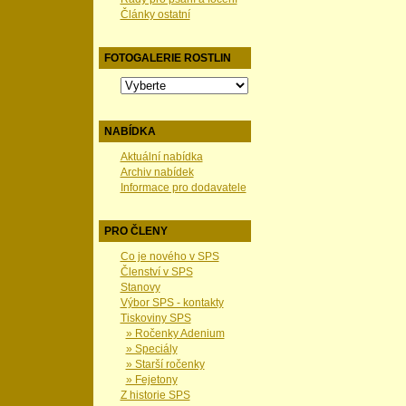
Články ostatní
FOTOGALERIE ROSTLIN
NABÍDKA
Aktuální nabídka
Archiv nabídek
Informace pro dodavatele
PRO ČLENY
Co je nového v SPS
Členství v SPS
Stanovy
Výbor SPS - kontakty
Tiskoviny SPS
» Ročenky Adenium
» Speciály
» Starší ročenky
» Fejetony
Z historie SPS