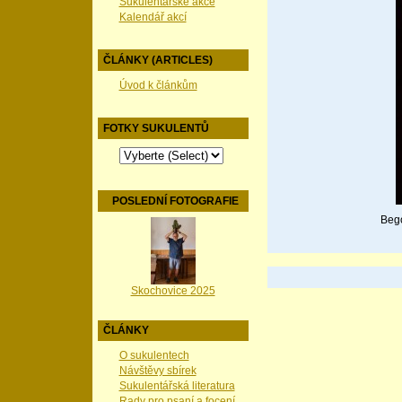
Sukulentářské akce
Kalendář akcí
ČLÁNKY (ARTICLES)
Úvod k článkům
FOTKY SUKULENTŮ
POSLEDNÍ FOTOGRAFIE
Bego
Skochovice 2025
ČLÁNKY
O sukulentech
Návštěvy sbírek
Sukulentářská literatura
Rady pro psaní a focení