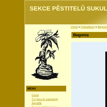
SEKCE PĚSTITELŮ SUKUL
Úvod
»
Fotoalbum
»
Begon
Begonia
MENU
Úvod
Co jsou to sukulenty
Rejstřík