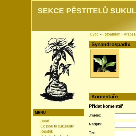
SEKCE PĚSTITELŮ SUKUL
Úvod
»
Fotoalbum
»
Aracea
Synandrospadix
Komentáře
Přidat komentář
MENU
Jméno:
Úvod
Nadpis:
Co jsou to sukulenty
Rejstřík
Text: