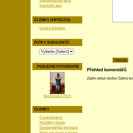
Sukulentářské akce
Kalendář akcí
ČLÁNKY (ARTICLES)
Úvod k článkům
FOTKY SUKULENTŮ
POSLEDNÍ FOTOGRAFIE
Přehled komentářů
Zatím nebyl vložen žádný k
Skochovice 2025
ČLÁNKY
O sukulentech
Návštěvy sbírek
Sukulentářská literatura
Rady pro psaní a focení