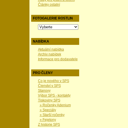
Články ostatní
FOTOGALERIE ROSTLIN
NABÍDKA
Aktuální nabídka
Archiv nabídek
Informace pro dodavatele
PRO ČLENY
Co je nového v SPS
Členství v SPS
Stanovy
Výbor SPS - kontakty
Tiskoviny SPS
» Ročenky Adenium
» Speciály
» Starší ročenky
» Fejetony
Z historie SPS