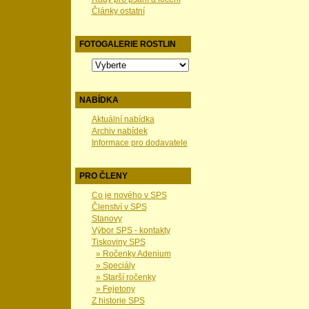
Články ostatní
FOTOGALERIE ROSTLIN
NABÍDKA
Aktuální nabídka
Archiv nabídek
Informace pro dodavatele
PRO ČLENY
Co je nového v SPS
Členství v SPS
Stanovy
Výbor SPS - kontakty
Tiskoviny SPS
» Ročenky Adenium
» Speciály
» Starší ročenky
» Fejetony
Z historie SPS