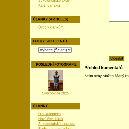
Sukulentářské akce
Kalendář akcí
ČLÁNKY (ARTICLES)
Úvod k článkům
FOTKY SUKULENTŮ
POSLEDNÍ FOTOGRAFIE
Přehled komentářů
Zatím nebyl vložen žádný k
Skochovice 2025
ČLÁNKY
O sukulentech
Návštěvy sbírek
Sukulentářská literatura
Rady pro psaní a focení