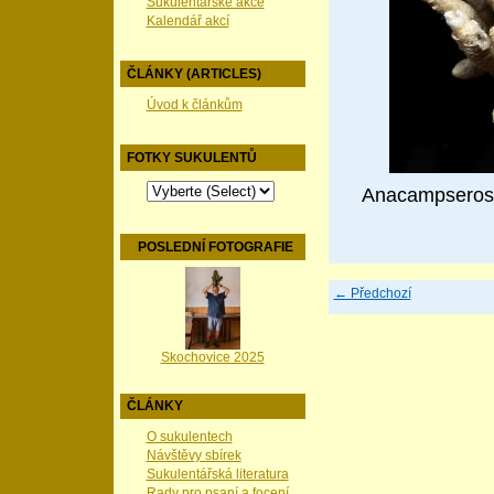
Sukulentářské akce
Kalendář akcí
ČLÁNKY (ARTICLES)
Úvod k článkům
FOTKY SUKULENTŮ
Anacampseros 
POSLEDNÍ FOTOGRAFIE
← Předchozí
Skochovice 2025
ČLÁNKY
O sukulentech
Návštěvy sbírek
Sukulentářská literatura
Rady pro psaní a focení