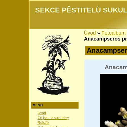
SEKCE PĚSTITELŮ SUKUL
Úvod
»
Fotoalbum
Anacampseros pr
Anacampser
Anacam
MENU
Úvod
Co jsou to sukulenty
Rejstřík