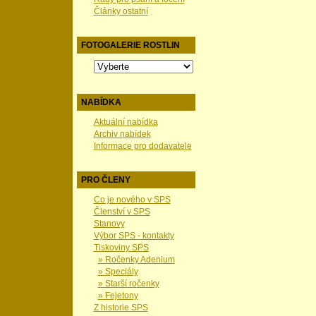
Články ostatní
FOTOGALERIE ROSTLIN
NABÍDKA
Aktuální nabídka
Archiv nabídek
Informace pro dodavatele
PRO ČLENY
Co je nového v SPS
Členství v SPS
Stanovy
Výbor SPS - kontakty
Tiskoviny SPS
» Ročenky Adenium
» Speciály
» Starší ročenky
» Fejetony
Z historie SPS