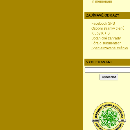
In memoriam
ZAJÍMAVÉ ODKAZY
Facebook SPS
Osobní stránky členů
Kluby K + S
Botanické zahrady
Fóra o sukulentech
Specializované stránky
VYHLEDÁVÁNÍ