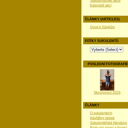
Sukulentářské akce
Kalendář akcí
ČLÁNKY (ARTICLES)
Úvod k článkům
FOTKY SUKULENTŮ
POSLEDNÍ FOTOGRAFI
Skochovice 2025
ČLÁNKY
O sukulentech
Návštěvy sbírek
Sukulentářská literatura
Rady pro psaní a focení