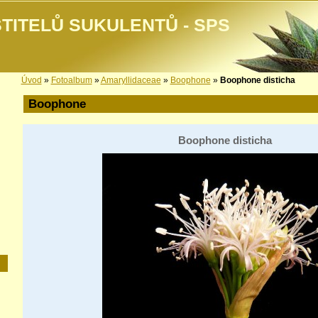
TITELŮ SUKULENTŮ - SPS
Úvod
»
Fotoalbum
»
Amaryllidaceae
»
Boophone
»
Boophone disticha
Boophone
Boophone disticha