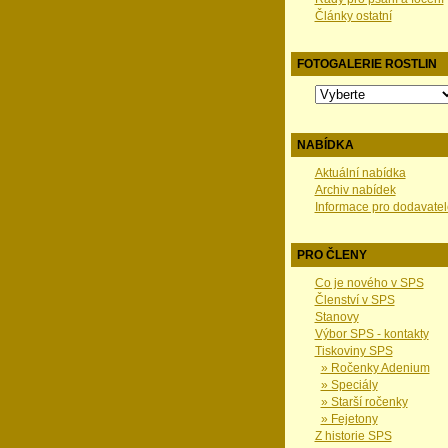
Články ostatní
FOTOGALERIE ROSTLIN
NABÍDKA
Aktuální nabídka
Archiv nabídek
Informace pro dodavatel
PRO ČLENY
Co je nového v SPS
Členství v SPS
Stanovy
Výbor SPS - kontakty
Tiskoviny SPS
» Ročenky Adenium
» Speciály
» Starší ročenky
» Fejetony
Z historie SPS