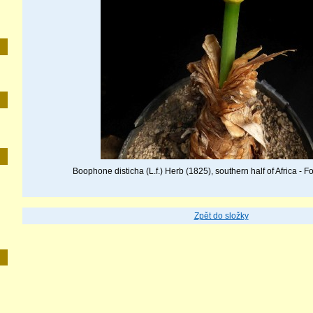
E
Boophone disticha (L.f.) Herb (1825), southern half of Africa - F
Zpět do složky