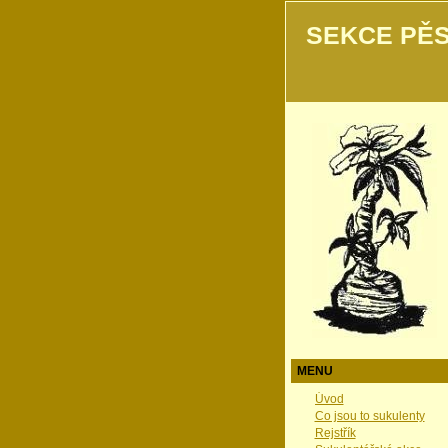
SEKCE PĚS
MENU
Úvod
Co jsou to sukulenty
Rejstřík