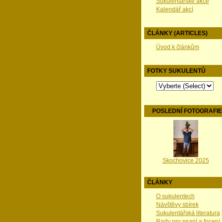
Sukulentářské akce
Kalendář akcí
ČLÁNKY (ARTICLES)
Úvod k článkům
FOTKY SUKULENTŮ
POSLEDNÍ FOTOGRAFI
Skochovice 2025
ČLÁNKY
O sukulentech
Návštěvy sbírek
Sukulentářská literatura
Rady pro psaní a focení