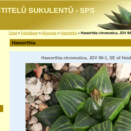
TITELŮ SUKULENTŮ - SPS
Úvod
»
Fotoalbum
»
Aloaceae
»
Haworthia
»
Haworthia chromutica, JDV 90-
Haworthia
Haworthia chromutica, JDV 90-1, SE of Hei