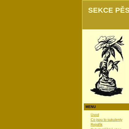
SEKCE PĚS
MENU
Úvod
Co jsou to sukulenty
Rejstřík