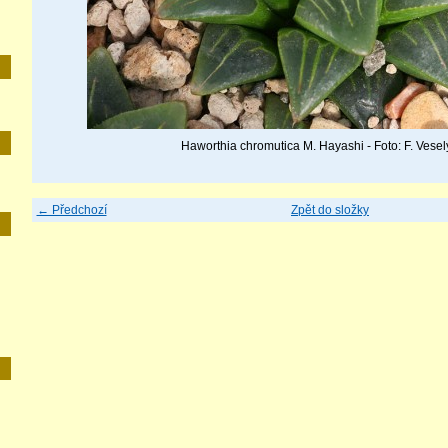
Haworthia chromutica M. Hayashi - Foto: F. Vesel
← Předchozí
Zpět do složky
E