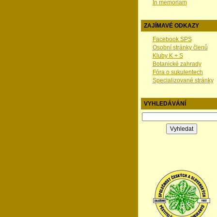
In memoriam
ZAJÍMAVÉ ODKAZY
Facebook SPS
Osobní stránky členů
Kluby K + S
Botanické zahrady
Fóra o sukulentech
Specializované stránky
VYHLEDÁVÁNÍ