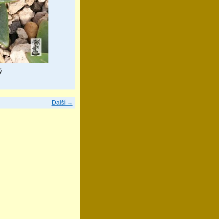
ý
Další →