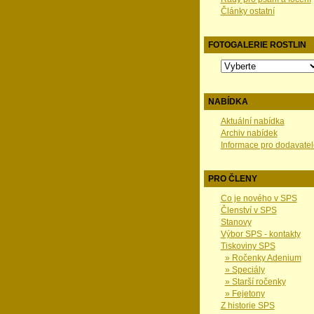
Články ostatní
FOTOGALERIE ROSTLIN
NABÍDKA
Aktuální nabídka
Archiv nabídek
Informace pro dodavatel
PRO ČLENY
Co je nového v SPS
Členství v SPS
Stanovy
Výbor SPS - kontakty
Tiskoviny SPS
» Ročenky Adenium
» Speciály
» Starší ročenky
» Fejetony
Z historie SPS