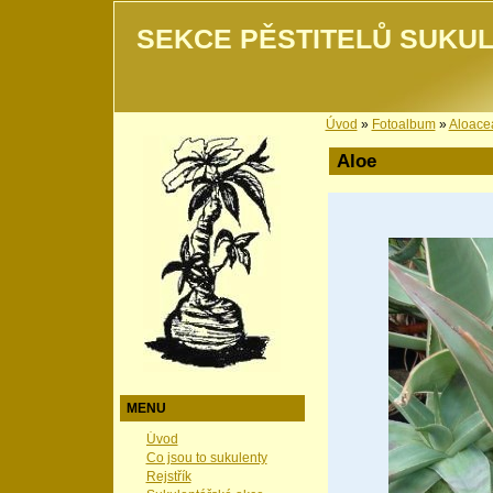
SEKCE PĚSTITELŮ SUKUL
Úvod
»
Fotoalbum
»
Aloace
Aloe
MENU
Úvod
Co jsou to sukulenty
Rejstřík