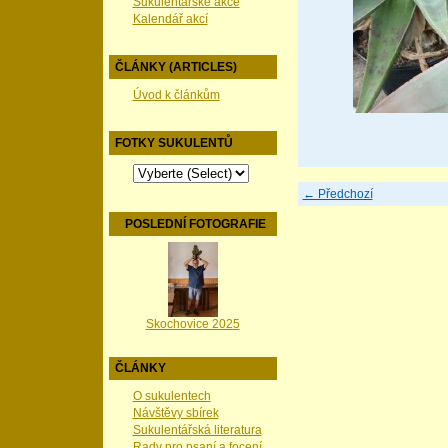
Sukulentářské akce
Kalendář akcí
ČLÁNKY (ARTICLES)
Úvod k článkům
FOTKY SUKULENTŮ
← Předchozí
POSLEDNÍ FOTOGRAFIE
Skochovice 2025
ČLÁNKY
O sukulentech
Návštěvy sbírek
Sukulentářská literatura
Rady pro psaní a focení