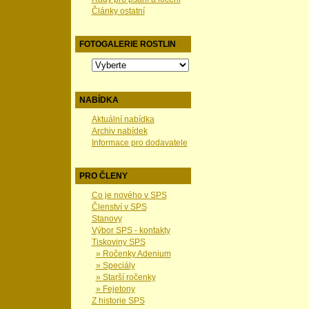
Články ostatní
FOTOGALERIE ROSTLIN
NABÍDKA
Aktuální nabídka
Archiv nabídek
Informace pro dodavatele
PRO ČLENY
Co je nového v SPS
Členství v SPS
Stanovy
Výbor SPS - kontakty
Tiskoviny SPS
» Ročenky Adenium
» Speciály
» Starší ročenky
» Fejetony
Z historie SPS