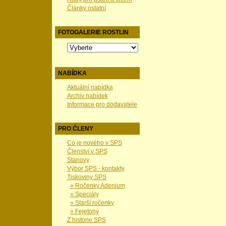
Články ostatní
FOTOGALERIE ROSTLIN
NABÍDKA
Aktuální nabídka
Archiv nabídek
Informace pro dodavatele
PRO ČLENY
Co je nového v SPS
Členství v SPS
Stanovy
Výbor SPS - kontakty
Tiskoviny SPS
» Ročenky Adenium
» Speciály
» Starší ročenky
» Fejetony
Z historie SPS