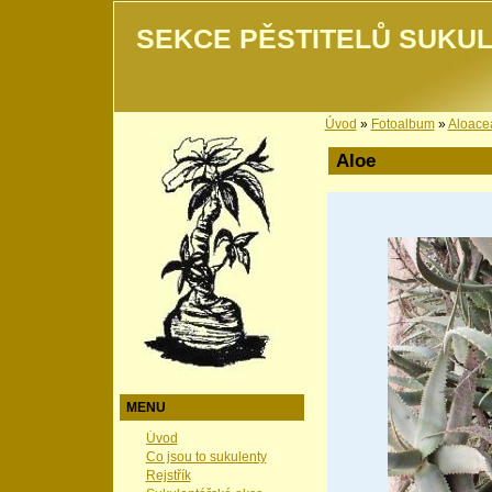
SEKCE PĚSTITELŮ SUKUL
Úvod
»
Fotoalbum
»
Aloace
Aloe
MENU
Úvod
Co jsou to sukulenty
Rejstřík