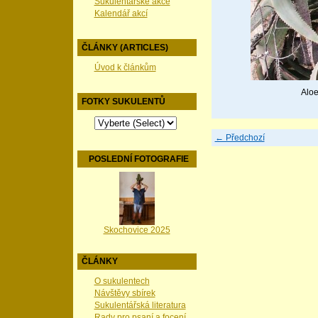
Sukulentářské akce
Kalendář akcí
ČLÁNKY (ARTICLES)
Úvod k článkům
Aloe
FOTKY SUKULENTŮ
← Předchozí
POSLEDNÍ FOTOGRAFIE
Skochovice 2025
ČLÁNKY
O sukulentech
Návštěvy sbírek
Sukulentářská literatura
Rady pro psaní a focení