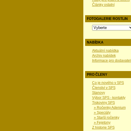
Články ostatní
FOTOGALERIE ROSTLIN
NABÍDKA
Aktuální nabídka
Archiv nabídek
Informace pro dodavatel
PRO ČLENY
Co je nového v SPS
Členství v SPS
Stanovy
Výbor SPS - kontakty
Tiskoviny SPS
» Ročenky Adenium
» Speciály
» Starší ročenky
» Fejetony
Z historie SPS