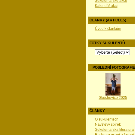
Sukulentářské akce
Kalendář akcí
ČLÁNKY (ARTICLES)
Úvod k článkům
FOTKY SUKULENTŮ
POSLEDNÍ FOTOGRAFI
Skochovice 2025
ČLÁNKY
O sukulentech
Návštěvy sbírek
Sukulentářská literatura
Rady pro psaní a focení