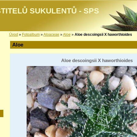
TITELŮ SUKULENTŮ - SPS
Úvod
»
Fotoalbum
»
Aloaceae
»
Aloe
»
Aloe descoingsii X haworthioides
Aloe
Aloe descoingsii X haworthioides