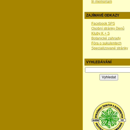
In memoriam
ZAJÍMAVÉ ODKAZY
Facebook SPS
Osobní stránky členů
Kluby K + S
Botanické zahrady
Fóra o sukulentech
Specializované stránky
VYHLEDÁVÁNÍ