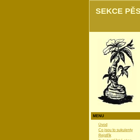
SEKCE PĚS
MENU
Úvod
Co jsou to sukulenty
Rejstřík