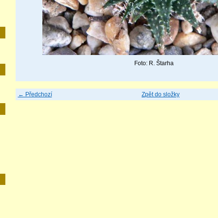
Foto: R. Štarha
← Předchozí
Zpět do složky
E