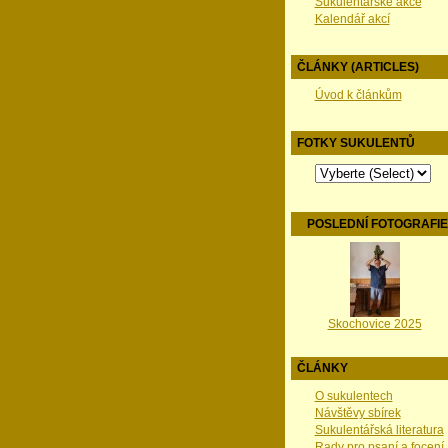
Sukulentářské akce
Kalendář akcí
ČLÁNKY (ARTICLES)
Úvod k článkům
FOTKY SUKULENTŮ
POSLEDNÍ FOTOGRAFI
Skochovice 2025
ČLÁNKY
O sukulentech
Návštěvy sbírek
Sukulentářská literatura
Rady pro psaní a focení