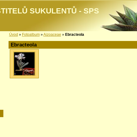
TITELŮ SUKULENTŮ - SPS
Úvod
»
Fotoalbum
»
Aizoaceae
»
Ebracteola
Ebracteola