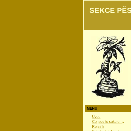
SEKCE PĚS
MENU
Úvod
Co jsou to sukulenty
Rejstřík