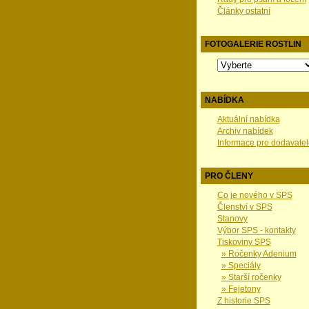
Články ostatní
FOTOGALERIE ROSTLIN
NABÍDKA
Aktuální nabídka
Archiv nabídek
Informace pro dodavatel
PRO ČLENY
Co je nového v SPS
Členství v SPS
Stanovy
Výbor SPS - kontakty
Tiskoviny SPS
» Ročenky Adenium
» Speciály
» Starší ročenky
» Fejetony
Z historie SPS