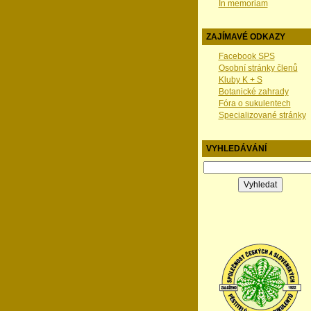
In memoriam
ZAJÍMAVÉ ODKAZY
Facebook SPS
Osobní stránky členů
Kluby K + S
Botanické zahrady
Fóra o sukulentech
Specializované stránky
VYHLEDÁVÁNÍ