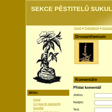
SEKCE PĚSTITELŮ SUKUL
Úvod
»
Fotoalbum
»
Aizoac
Drosanthemum
Komentáře
Přidat komentář
MENU
Jméno:
Úvod
Nadpis:
Co jsou to sukulenty
Rejstřík
Text: