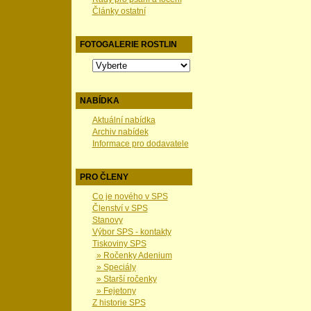
Články ostatní
FOTOGALERIE ROSTLIN
NABÍDKA
Aktuální nabídka
Archiv nabídek
Informace pro dodavatele
PRO ČLENY
Co je nového v SPS
Členství v SPS
Stanovy
Výbor SPS - kontakty
Tiskoviny SPS
» Ročenky Adenium
» Speciály
» Starší ročenky
» Fejetony
Z historie SPS