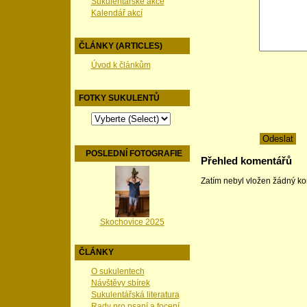
Sukulentářské akce
Kalendář akcí
ČLÁNKY (ARTICLES)
Úvod k článkům
FOTKY SUKULENTŮ
POSLEDNÍ FOTOGRAFIE
Přehled komentářů
Zatím nebyl vložen žádný k
Skochovice 2025
ČLÁNKY
O sukulentech
Návštěvy sbírek
Sukulentářská literatura
Rady pro psaní a focení