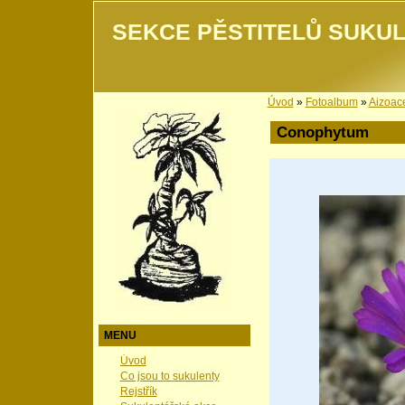
SEKCE PĚSTITELŮ SUKUL
Úvod
»
Fotoalbum
»
Aizoac
Conophytum
MENU
Úvod
Co jsou to sukulenty
Rejstřík