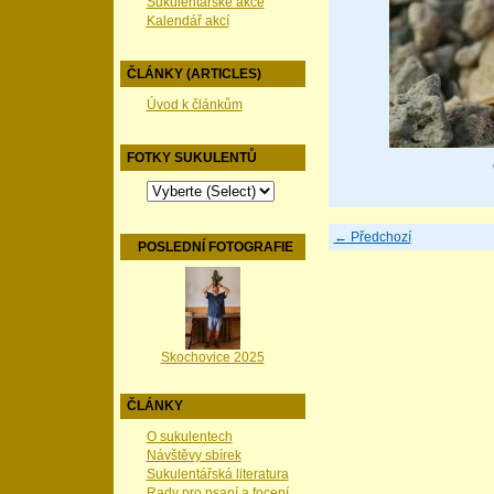
Sukulentářské akce
Kalendář akcí
ČLÁNKY (ARTICLES)
Úvod k článkům
FOTKY SUKULENTŮ
← Předchozí
POSLEDNÍ FOTOGRAFIE
Skochovice 2025
ČLÁNKY
O sukulentech
Návštěvy sbírek
Sukulentářská literatura
Rady pro psaní a focení