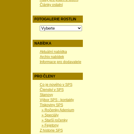
Články ostatní
FOTOGALERIE ROSTLIN
NABÍDKA
Aktuální nabídka
Archiv nabídek
Informace pro dodavatele
PRO ČLENY
Co je nového v SPS
Členství v SPS
Stanovy
Výbor SPS - kontakty
Tiskoviny SPS
» Ročenky Adenium
» Speciály
» Starší ročenky
» Fejetony
Z historie SPS