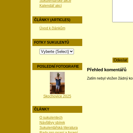
Sukulentářské akce
Kalendář akcí
ČLÁNKY (ARTICLES)
Úvod k článkům
FOTKY SUKULENTŮ
POSLEDNÍ FOTOGRAFIE
Přehled komentářů
Zatím nebyl vložen žádný k
Skochovice 2025
ČLÁNKY
O sukulentech
Návštěvy sbírek
Sukulentářská literatura
Rady pro psaní a focení