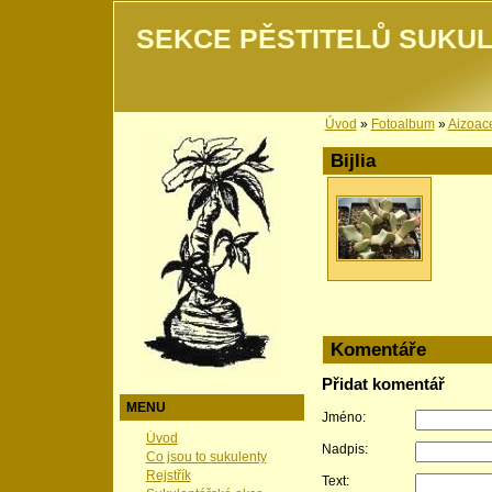
SEKCE PĚSTITELŮ SUKUL
Úvod
»
Fotoalbum
»
Aizoac
Bijlia
Komentáře
Přidat komentář
MENU
Jméno:
Úvod
Nadpis:
Co jsou to sukulenty
Rejstřík
Text: