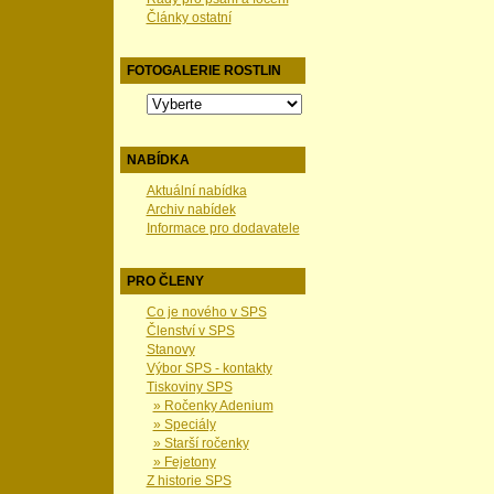
Články ostatní
FOTOGALERIE ROSTLIN
NABÍDKA
Aktuální nabídka
Archiv nabídek
Informace pro dodavatele
PRO ČLENY
Co je nového v SPS
Členství v SPS
Stanovy
Výbor SPS - kontakty
Tiskoviny SPS
» Ročenky Adenium
» Speciály
» Starší ročenky
» Fejetony
Z historie SPS