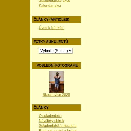
Sukulentářské akce
Kalendář akcí
ČLÁNKY (ARTICLES)
Úvod k článkům
FOTKY SUKULENTŮ
POSLEDNÍ FOTOGRAFIE
Skochovice 2025
ČLÁNKY
O sukulentech
Návštěvy sbírek
Sukulentářská literatura
Rady pro psaní a focení