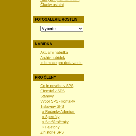
Články ostatní
FOTOGALERIE ROSTLIN
NABÍDKA
Aktuální nabídka
Archiv nabídek
Informace pro dodavatele
PRO ČLENY
Co je nového v SPS
Členství v SPS
Stanovy
Výbor SPS - kontakty
Tiskoviny SPS
» Ročenky Adenium
» Speciály
» Starší ročenky
» Fejetony
Z historie SPS