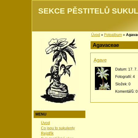
SEKCE PĚSTITELŮ SUKUL
Úvod
»
Fotoalbum
»
Agava
Agavaceae
Agave
Datum:
17. 7
Fotografií:
4
Složek:
0
Komentářů:
0
MENU
Úvod
Co jsou to sukulenty
Rejstřík