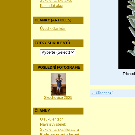
Sukulentářské akce
Kalendář akcí
ČLÁNKY (ARTICLES)
Úvod k článkům
FOTKY SUKULENTŮ
POSLEDNÍ FOTOGRAFIE
Trichod
← Předchozí
Skochovice 2025
ČLÁNKY
O sukulentech
Návštěvy sbírek
Sukulentářská literatura
Rady pro psaní a focení