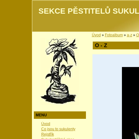
SEKCE PĚSTITELŮ SUKUL
Úvod
»
Fotoalbum
»
a-z
»
O
O - Z
MENU
Úvod
Co jsou to sukulenty
Rejstřík