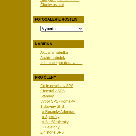
Články ostatní
FOTOGALERIE ROSTLIN
NABÍDKA
Aktuální nabídka
Archiv nabídek
Informace pro dodavatele
PRO ČLENY
Co je nového v SPS
Členství v SPS
Stanovy
Výbor SPS - kontakty
Tiskoviny SPS
» Ročenky Adenium
» Speciály
» Starší ročenky
» Fejetony
Z historie SPS