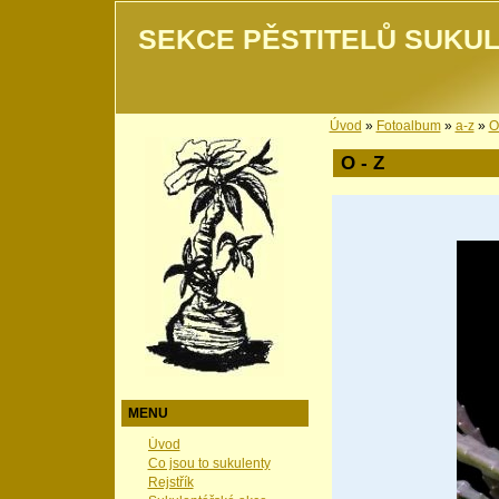
SEKCE PĚSTITELŮ SUKUL
Úvod
»
Fotoalbum
»
a-z
»
O
O - Z
MENU
Úvod
Co jsou to sukulenty
Rejstřík