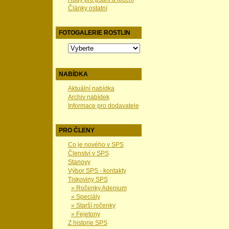
Články ostatní
FOTOGALERIE ROSTLIN
NABÍDKA
Aktuální nabídka
Archiv nabídek
Informace pro dodavatele
PRO ČLENY
Co je nového v SPS
Členství v SPS
Stanovy
Výbor SPS - kontakty
Tiskoviny SPS
» Ročenky Adenium
» Speciály
» Starší ročenky
» Fejetony
Z historie SPS