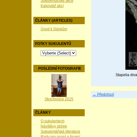
Sukulentářské akce
Kalendář akcí
ČLÁNKY (ARTICLES)
Úvod k článkům
FOTKY SUKULENTŮ
POSLEDNÍ FOTOGRAFIE
Stapelia div
← Předchozí
Skochovice 2025
ČLÁNKY
O sukulentech
Návštěvy sbírek
Sukulentářská literatura
Rady pro psaní a focení