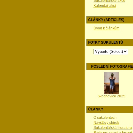
Sukulentářské akce
Kalendář akcí
ČLÁNKY (ARTICLES)
Úvod k článkům
FOTKY SUKULENTŮ
POSLEDNÍ FOTOGRAFI
Skochovice 2025
ČLÁNKY
O sukulentech
Návštěvy sbírek
Sukulentářská literatura
Rady pro psaní a focení