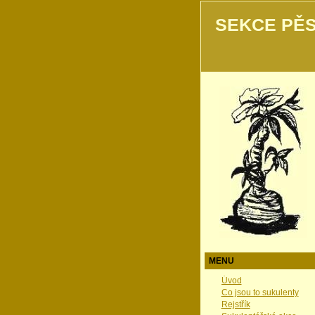
SEKCE PĚS
MENU
Úvod
Co jsou to sukulenty
Rejstřík