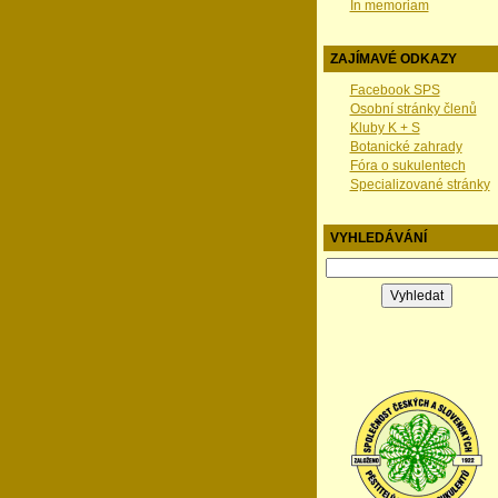
In memoriam
ZAJÍMAVÉ ODKAZY
Facebook SPS
Osobní stránky členů
Kluby K + S
Botanické zahrady
Fóra o sukulentech
Specializované stránky
VYHLEDÁVÁNÍ