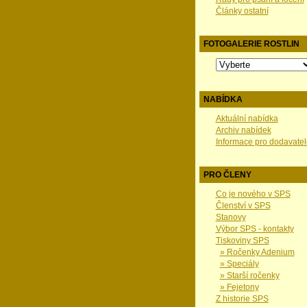
Články ostatní
FOTOGALERIE ROSTLIN
NABÍDKA
Aktuální nabídka
Archiv nabídek
Informace pro dodavatel
PRO ČLENY
Co je nového v SPS
Členství v SPS
Stanovy
Výbor SPS - kontakty
Tiskoviny SPS
» Ročenky Adenium
» Speciály
» Starší ročenky
» Fejetony
Z historie SPS