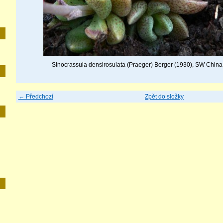
Sinocrassula densirosulata (Praeger) Berger (1930), SW China -
← Předchozí
Zpět do složky
E