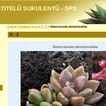
TITELŮ SUKULENTŮ - SPS
Úvod
»
Fotoalbum
»
a-z
»
O - Z
»
Sinocrassula densirosulata
O - Z
Sinocrassula densirosulata