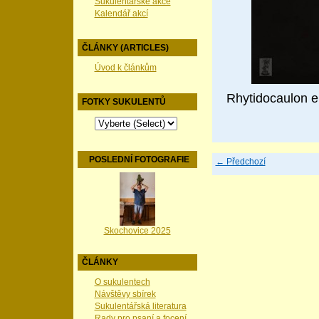
Sukulentářské akce
Kalendář akcí
ČLÁNKY (ARTICLES)
Úvod k článkům
Rhytidocaulon 
FOTKY SUKULENTŮ
POSLEDNÍ FOTOGRAFIE
← Předchozí
Skochovice 2025
ČLÁNKY
O sukulentech
Návštěvy sbírek
Sukulentářská literatura
Rady pro psaní a focení