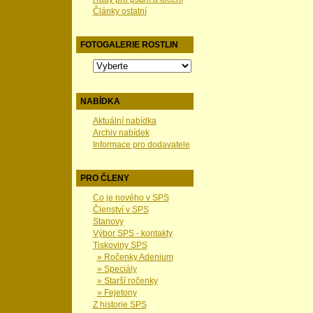
Články ostatní
FOTOGALERIE ROSTLIN
NABÍDKA
Aktuální nabídka
Archiv nabídek
Informace pro dodavatele
PRO ČLENY
Co je nového v SPS
Členství v SPS
Stanovy
Výbor SPS - kontakty
Tiskoviny SPS
» Ročenky Adenium
» Speciály
» Starší ročenky
» Fejetony
Z historie SPS