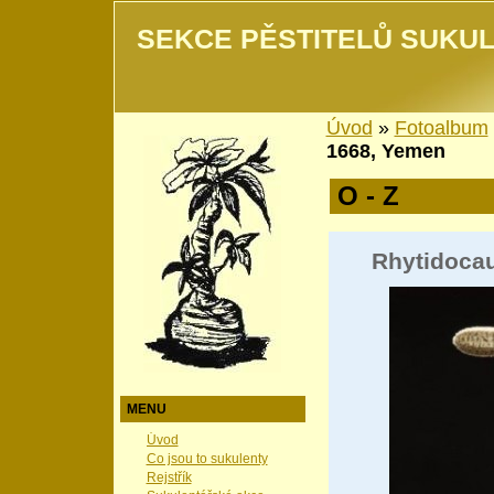
SEKCE PĚSTITELŮ SUKUL
Úvod
»
Fotoalbum
1668, Yemen
O - Z
Rhytidoca
MENU
Úvod
Co jsou to sukulenty
Rejstřík